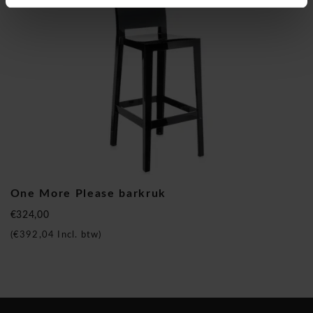
Kartell één van de bekendste design huizen die er bestaan en
is van Italiaanse afkomst. Het toonaangevende design bedrijf
werd opgericht in 1949 door Giulio Castelli en wordt nu
gerund door Claudio Luti. Kartell is een van de symbolen van
Italiaans design over de hele wereld. Met tal van succesvolle
creaties, zoals bureautafels, tafels, stoelen, bureaustoelen,
kasten, verlichting en andere woonaccessoires, wisten ze de
harten van veel mensen te veroveren. Het Kartell verhaal
One More Please barkruk
trok dan ook de aandacht van bekende designers als Philippe
€324,00
Starck, Piero Lissoni, Patricia Urquiola, Tokujin Yoshioka en
(
€392,04
Incl. btw)
vele andere. Voor wie op zoek is naar een vaste waarde in de
designwereld is Kartell een naam als een klok!
Kartell One More please barkruk