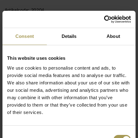
Artikelcode: 20204
GRATIS transport voor de BeNeLux regio!
Montage inclusief vanaf €1500 ( enkel voor de
Consent
Details
About
BeNeLux!)
This website uses cookies
Kartell One More please barkruk: Om
We use cookies to personalise content and ads, to
ontspannen een cocktail aan de bar te genieten,
provide social media features and to analyse our traffic.
heeft u een comfortabele barkruk nodig die
We also share information about your use of our site with
goed is voor de rug.
our social media, advertising and analytics partners who
may combine it with other information that you’ve
Ontwerp:
Philippe Starck voor Kartell 2012
provided to them or that they’ve collected from your use
Maten:
65/75h x 38b x 46d cm
of their services.
Materiaal:
Polycarbonaat
Geschikt voor buitengebruik
Lees meer
Consent
Maar soms is een drankje niet genoeg en dan heb je "One