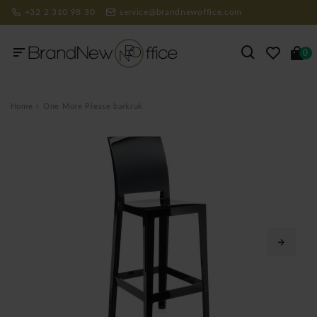
+32 2 310 98 30
service@brandnewoffice.com
0
Home
One More Please barkruk