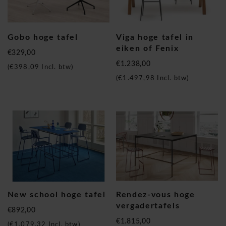
Gobo hoge tafel
Viga hoge tafel in
eiken of Fenix
€329,00
€1.238,00
(
€398,09
Incl. btw)
(
€1.497,98
Incl. btw)
New school hoge tafel
Rendez-vous hoge
vergadertafels
€892,00
€1.815,00
(
€1.079,32
Incl. btw)