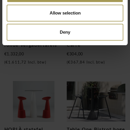
Allow selection
Deny
Rendez-vous hoge
Scoop hoge tafels
ronde vergadertafels
Carré
€1.332,00
€304,00
(
€1.611,72
Incl. btw)
(
€367,84
Incl. btw)
HOPLÀ statafel
Table One Bistrot hoge