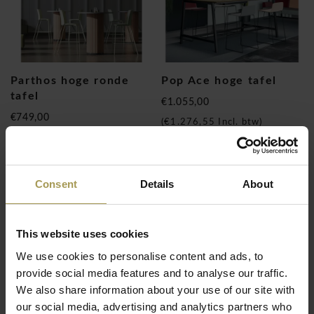
Parthos hoge ronde
Pop Ace hoge tafel
tafel
€1.055,00
€749,00
(
€1.276,55
Incl. btw)
(
€906,29
Incl. btw)
Consent
Details
About
This website uses cookies
We use cookies to personalise content and ads, to
provide social media features and to analyse our traffic.
We also share information about your use of our site with
Jazz hoge tafel
Scoop hoge tafels
our social media, advertising and analytics partners who