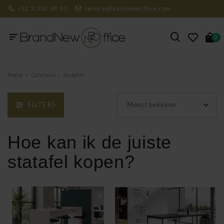
+32 2 310 98 30
service@brandnewoffice.com
0
Home
Cafetaria
Statafel
FILTERS
Meest bekeken
Hoe kan ik de juiste
statafel kopen?