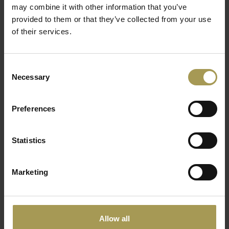
Rond
€495,00
may combine it with other information that you’ve
€346,00
provided to them or that they’ve collected from your use
(
€598,95
Incl. btw)
of their services.
(
€418,66
Incl. btw)
Consent
Necessary
Selection
Preferences
Statistics
Ogi hoge tafel
Kensho hoge tafel
€422,00
€693,00
Marketing
(
€510,62
Incl. btw)
(
€838,53
Incl. btw)
Allow all