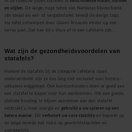
In de collectie zitten statafels in
verschillende maten, vormen
en stijlen
. De lange,
hoge tafels van Narbutas
bijvoorbeeld
zijn ideaal als eet- of vergadertafel, terwijl de design
Logo
sta-tafel
ontworpen door Gianni Arnaudo eerder op een
terras past. Dat kan bij u thuis of in een cafetaria zijn.
Wat zijn de gezondheidsvoordelen van
statafels?
Hoewel de statafels bij de categorie
cafetaria
staan
onderverdeeld, zijn ze dus lang niet exclusief voor horeca-
uitbaters weggelegd. Ook kantoorhouders doen er goed aan
een statafel te kopen voor hun werknemers. Om een goede,
stabiele houding te blijven aannemen aan een statafel
verbruikt u meer energie en
gebruikt u uw spieren op een
betere manier
. Dit
verbetert uw core stability
en beperkt op
de lange termijn het risico op gewrichtsklachten en
overgewicht.