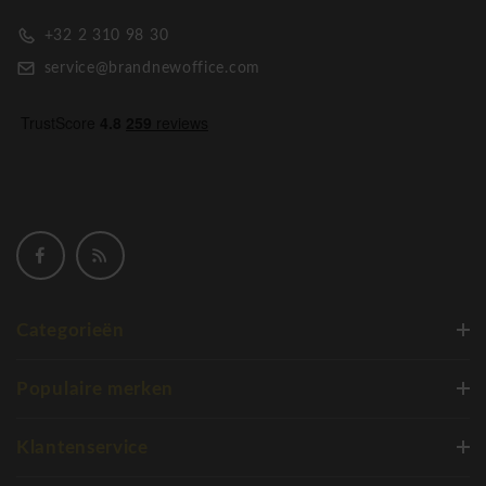
verminderen het omgevingsgeluid, terwijl het de mogelijkheid
+32 2 310 98 30
biedt om collega's te zien en zonder grenzen met hen te
communiceren. Het grootste voordeel is de mobiliteit en
service@brandnewoffice.com
functionaliteit van de panelen. De akoestische
scheidingssystemen kunnen ook universeel op de werkbladen
gemonteerd worden , of kunnen verticaal op de vloer
worden geplaatst. De dikte van de schermen is 38 mm. Ze
zijn bekleed met geluiddempende materialen die kunnen
worden afgedekt met vilten wol of polyesterweefsel.
Akoestische wandsystemen bieden de mogelijkheid om de
ruimte efficiënt en snel te gebruiken. Bovendien draagt het
ook bij aan de stijl van het kantoor, waardoor werknemers
Categorieën
zich goed kunnen voelen en goed kunnen werken.
Populaire merken
Brand New Office is officieel dealer van Narbutas en kan alle
kantoormeubelen van dit merk verkrijgen. Bovendien worden
Klantenservice
de design meubelen binnen de 15/20 werkdagen geleverd en
eventueel opgebouwd door onze specialisten. Narbutas Hoge