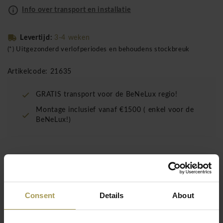
Info over transport en installatie
Levertijd:
3-4 weken
(*) Uitgezonderd verlofperiodes en behoudens stockbreuk
Artikelcode: 21635
GRATIS transport voor de BeNeLux regio!
Montage inclusief vanaf €1500 ( enkel voor de
BeNeLux!)
De Narbutas Hoge tafels Nova wood met
massieve houten asbenen zijn ontworpen voor
recreatiegebieden en korte vergaderingen.
Consent
Details
About
Ontwerp:
Narbutas
Materiaal:
gelakte massieve essen houten asbenen,