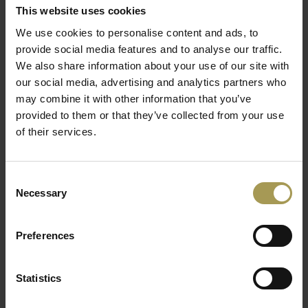
topbladen in 25 mm MFC (melamine) met of zonder ABS-
This website uses cookies
rand van 2 mm of bladen in 26 mm MDF bedekt met
We use cookies to personalise content and ads, to
HPL en schuin aflopende randen. Metalen frame.
provide social media features and to analyse our traffic.
Lees meer
Maten:
H:105cm x D:70cm x B:120-140-160-180cm
We also share information about your use of our site with
Kleur:
zie kleurstalen
our social media, advertising and analytics partners who
Goederen worden standaard ongemonteerd geleverd
may combine it with other information that you’ve
provided to them or that they’ve collected from your use
De laconieke vorm en constructie maken het mogelijk om de
of their services.
Nova wood hoge tafels niet alleen te combineren met de
welbekende Nova wood tafelsystemen, maar ook met andere
soorten meubelsystemen.
Consent
Necessary
Selection
De Narbutas Nova wood hoge tafels geven uw kantoor een
toets van huiselijk gevoel. Door de massieve houten asbenen
brengt dit meubelsysteem u iets dichter bij de natuur! U kunt
Preferences
kiezen uit een groot aantal tafelbladen en structuren die bij u
passen. Elk kantoor ziet er geweldig uit met deze subtiele
Statistics
combinaties van de Nova wood meubelen.
Nova Wood is geschikt voor de ontwikkeling van kantoren