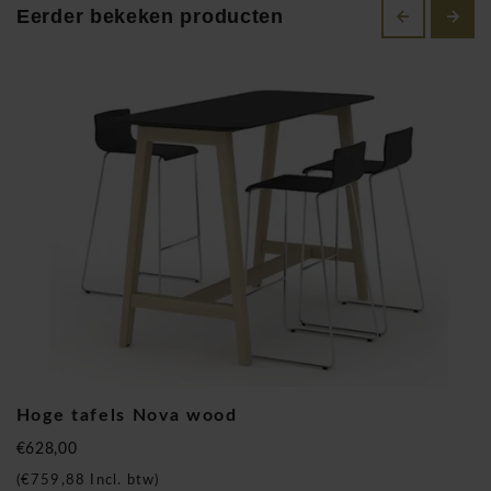
kantoormeubelen vrachtvrij en vanaf 1.500€ netto
Eerder bekeken producten
goederenwaarde bouwen onze professionele monteurs alles
op. Bestel vandaag nog uw Narbutas bureaus en werk binnen
20 dagen in een omgeving dat de nodige design en kwaliteit
uitstraalt.
Narbutas is gespecialiseerd in kantoormeubilair en bestaat
reeds langer dan 25 jaar. Meubelproductie en
kantoorwerkinrichtingen waren eerst een "onbekend terrein"
voor de oprichter. Maar hij begreep echter één ding: klanten
hadden hoge kwaliteits kantoormeubelen nodig voor de
beste prijs, wat ook echt de belangrijkste focus van dit
Hoge tafels Nova wood
bedrijf werd.
€628,00
Narbutas produceert modern, eenvoudig, hoogwaardig en
(
€759,88
Incl. btw)