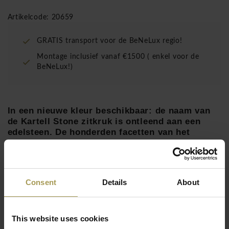
Artikelcode: 20659
GRATIS transport voor de BeNeLux regio!
Montage inclusief vanaf €1500 ( enkel voor de
BeNeLux!)
In een nieuwe kleur beschikbaar: de naam van
de Kartell Stone zitkruk is ontleend aan een
edelsteen. De honderden facetten van het
mobiele kusntstof Stone zitje glanzen in het
licht en stralen comfort uit.
Ontwerp:
Marcel Wanders, 2014
Consent
Details
About
Maten:
45h x 30d cm
Materiaal:
Polycarbonaat
Lees meer
Kleuren:
chroom, goud
This website uses cookies