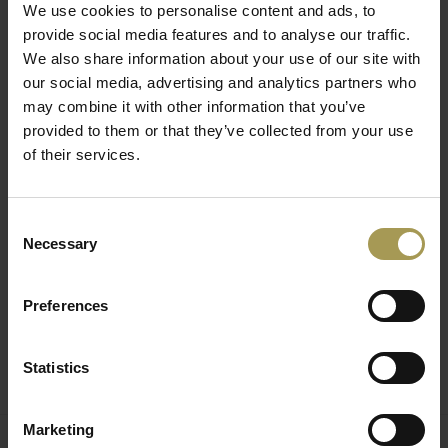
Het oppervlak van de zitkruk ziet er wel heel erg speciaal uit:
We use cookies to personalise content and ads, to
onregelmatig, opgebouwd uit talrijke geometrische,
provide social media features and to analyse our traffic.
weerspiegelende facetten die een lichteffect creëren waaruit
We also share information about your use of our site with
een bijzonder kleurenspel ontstaat, waardoor het krukje op
our social media, advertising and analytics partners who
een diamant lijkt. Juist omwille van die verﬁjnde eigenschap
may combine it with other information that you’ve
provided to them or that they’ve collected from your use
wordt het Kartell Stone krukje voorgesteld in de kleuren van
of their services.
waardevolle gesteenten. Dit ontwerp van Marcel Wanders
voor Kartell is nu beschikbaar in chroom kleur. Deze design
zitkruk van Kartell is niet geschikt voor buitengebruik. De
Consent
Kartell Stone kruk of bijzettafel is buiten de nieuwe kleur
Necessary
Selection
ook verkrijgbaar 6 verschillende kleuren: amber, blauw, fumé,
geel, kristal en rood. Het werd gemaakt van polycarbonaat
Preferences
zodat deze kleuren kruk wel voor buiten beschikbaar is. Dit
is een stevig, hard en doorzichtig materiaal. De bijzettafel
heeft een diameter van 30 cm en een hoogte van 45 cm.
Statistics
Marketing