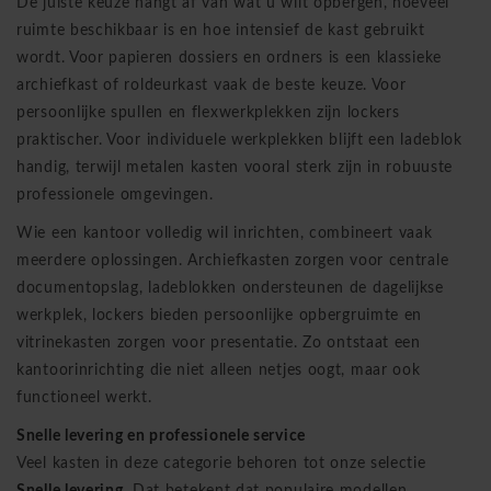
De juiste keuze hangt af van wat u wilt opbergen, hoeveel
ruimte beschikbaar is en hoe intensief de kast gebruikt
wordt. Voor papieren dossiers en ordners is een klassieke
archiefkast of roldeurkast vaak de beste keuze. Voor
persoonlijke spullen en flexwerkplekken zijn lockers
praktischer. Voor individuele werkplekken blijft een ladeblok
handig, terwijl metalen kasten vooral sterk zijn in robuuste
professionele omgevingen.
Wie een kantoor volledig wil inrichten, combineert vaak
meerdere oplossingen. Archiefkasten zorgen voor centrale
documentopslag, ladeblokken ondersteunen de dagelijkse
werkplek, lockers bieden persoonlijke opbergruimte en
vitrinekasten zorgen voor presentatie. Zo ontstaat een
kantoorinrichting die niet alleen netjes oogt, maar ook
functioneel werkt.
Snelle levering en professionele service
Veel kasten in deze categorie behoren tot onze selectie
Snelle levering
. Dat betekent dat populaire modellen