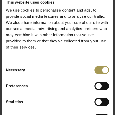
This website uses cookies
persoonlijke spullen zichtbaar blijven rondslingeren. Met de
We use cookies to personalise content and ads, to
juiste kastoplossing creëert u structuur zonder in te boeten
provide social media features and to analyse our traffic.
op design of gebruiksgemak.
We also share information about your use of our site with
Waarom kiezen voor archiefkasten en
our social media, advertising and analytics partners who
opbergkasten met snelle levering?
may combine it with other information that you’ve
provided to them or that they’ve collected from your use
✦ Ruime keuze uit archiefkasten, lockers, roldeurkasten en
of their services.
ladeblokken
✦ Geschikt voor documenten, dossiers,
kantoorbenodigdheden en persoonlijke spullen
Consent
✦ Veel modellen snel leverbaar binnen 10–15 werkdagen
Necessary
Selection
✦ Praktisch voor kantoor, onthaal, magazijn, praktijkruimte
en home office
Preferences
✦ Stevige materialen zoals metaal, melamine, glas en
duurzame afwerkingen
✦ Gratis levering op alle producten
Statistics
✦ Gratis professionele montage vanaf €1.500 netto
goederenwaarde