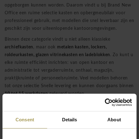
opgeborgen kunnen worden. Daarom vindt u bij Brand New
Office een ruime selectie kasten en opbergmeubilair voor
professioneel gebruik, met modellen die snel leverbaar zijn en
geschikt zijn voor uiteenlopende kantooromgevingen.
Binnen deze categorie vindt u niet alleen klassieke
archiefkasten
, maar ook
metalen kasten, lockers,
roldeurkasten, glazen vitrinekasten en ladeblokken
. Zo kunt u
elke ruimte efficiënt inrichten: van open kantoor en
administratie tot vergaderruimte, onthaal, magazijn,
praktijkruimte of personeelsruimte. Veel modellen behoren
tot onze selectie Snelle levering en kunnen doorgaans binnen
10 tot 15 werkdagen
geleverd worden.
Een archiefkast is vandaag meer dan een eenvoudige kast
voor papierwerk. In moderne kantoorinrichting speelt
Consent
Details
About
opbergruimte een belangrijke rol in rust, efficiëntie en
uitstraling. Een nette werkplek werkt aangenamer, oogt
professioneler en voorkomt dat documenten, accessoires of