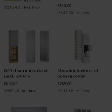
€1.860,00
€1.673,00
€543,00
(
€2.024,33
Incl. btw)
(
€657,03
Incl. btw)
Officina roldeurkast
Metalen lockers of
smal, 200cm
opbergkolom
€810,00
€289,00
(
€980,10
Incl. btw)
(
€349,69
Incl. btw)