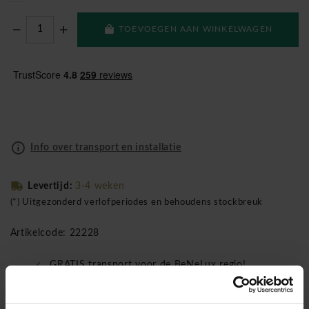
TOEVOEGEN AAN WINKELWAGEN
Info over transport en installatie
Levertijd:
3-4 weken
(*) Uitgezonderd verlofperiodes en behoudens stockbreuk
Artikelcode: 22228
GRATIS transport voor de BeNeLux regio!
Montage inclusief vanaf €1500 ( enkel voor de
BeNeLux!)