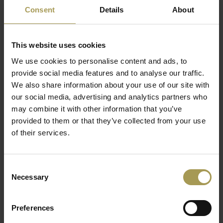
Consent
Details
About
De Vinco Metalen lockerkast 1 deur - Vuile industrie - H.180
This website uses cookies
x L.40 cm is een moderne industriële kleedkamer kast die
We use cookies to personalise content and ads, to
kwaliteit, veiligheid en design combineert.
provide social media features and to analyse our traffic.
Ontwerp:
Vinco
We also share information about your use of our site with
Materiaal:
metalen kast met slot
our social media, advertising and analytics partners who
Maten:
Hoogte 180 cm x Breedte 40 cm x Diepte 50
may combine it with other information that you’ve
cm
provided to them or that they’ve collected from your use
Kleur:
zie bijlage
of their services.
Lees meer
Slot:
Messing grendel voor hangslotdeur (hangslot niet
meegeleverd) of slot met 2 sleutels
Consent
Gelaste, niet-scharnierende deuren met een opening
Necessary
Selection
van 180
1 punt sluiting (3 punten op aanvraag)
2 jaar kwaliteitsgarantie
Preferences
Worden gemonteerd geleverd(monoblock)