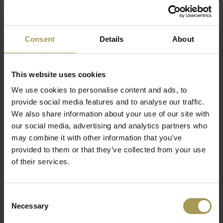
BeNeLux!)
Consent
Details
About
De Mdd Basic combi opbergkasten zijn een
optimaal en economisch kastensysteem met een
snelle levertermijn.
This website uses cookies
We use cookies to personalise content and ads, to
Ontwerp:
Mdd
provide social media features and to analyse our traffic.
Materiaal:
spaanplaat(melamine E1) met PVC rand,
We also share information about your use of our site with
Topblad 28mm, zijkant en deuren 18mm, gepoedercoat
our social media, advertising and analytics partners who
staal
may combine it with other information that you’ve
Maten:
80b x 43d x 113h cm
Lees meer
provided to them or that they’ve collected from your use
Kleur:
Zie stalenkaart in bijlage
of their services.
De kasten kunnen gesloten worden
Worden ongemonteerd geleverd(flatpacked) -
Professionele installatie(enkel BeNeLux) inclusief vanaf
Consent
1.500€ goederenwaarde
Necessary
Selection
De archiefkasten zijn beschikbaar met een breedte van 800