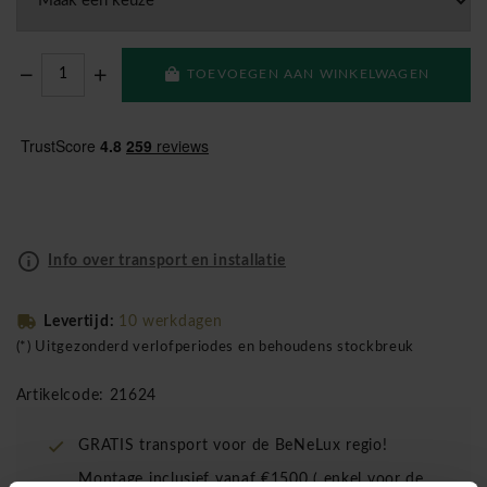
TOEVOEGEN AAN WINKELWAGEN
Info over transport en installatie
Levertijd:
10 werkdagen
(*) Uitgezonderd verlofperiodes en behoudens stockbreuk
Artikelcode: 21624
GRATIS transport voor de BeNeLux regio!
Montage inclusief vanaf €1500 ( enkel voor de