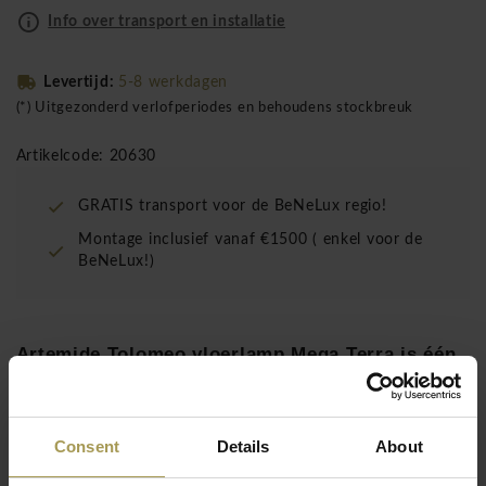
Info over transport en installatie
Levertijd:
5-8 werkdagen
(*) Uitgezonderd verlofperiodes en behoudens stockbreuk
Artikelcode: 20630
GRATIS transport voor de BeNeLux regio!
Montage inclusief vanaf €1500 ( enkel voor de
BeNeLux!)
Artemide Tolomeo vloerlamp Mega Terra is één
van de meest succesvolle en veelzijdige
designlampen ter wereld.
Consent
Details
About
Als tafelvariant als staande variant van meer dan 2 meter
hoog of als kleinste tafelvariant Tolomeo Lettura. Duurzaam