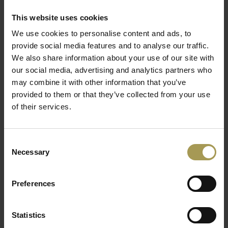
en verantwoord als spaarzame Tolomeo LED of Tolomeo ECO
This website uses cookies
bureaulampen. Ze verbinden het populaire design met de
voordelen van de spaarzame LED-technologie. Met slechts
We use cookies to personalise content and ads, to
Lees meer
31W zorgt deze lamp voor een lichtintensiteit van 1.500 Lux,
provide social media features and to analyse our traffic.
We also share information about your use of our site with
een doorsnee lamp heeft daar maar liefst 100W voor nodig!
our social media, advertising and analytics partners who
De Tolomeo Mega Terra en Lettura bureaulampen zijn
may combine it with other information that you’ve
leverbaar in aluminium of zwarte frame met zwarte of grijs
provided to them or that they’ve collected from your use
satijnen lampenkap.
of their services.
Ontwerp:
Michele de Lucchi, Giancarlo Fassina
Maten:
238h x 33b cm
Consent
Materiaal:
aluminium mat geëloxeerd, hoogglanzend gepolijst,
Necessary
Selection
alu resp. zwart gepoedercoated leverbaar
Licht: HALO:
150W(E27) ECO,
LED:
31W 3000K, 1500 lm
Preferences
Reservelamp niet inclusief
Het verlichtingslabel Artemide werd in 1960 opgericht door
Statistics
Ernesto Gismondi en Sergio Mazza in Milaan. Italiaans design