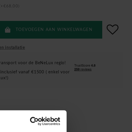
 (+€68,00)
TOEVOEGEN AAN WINKELWAGEN
en installatie
ransport voor de BeNeLux regio!
inclusief vanaf €1500 ( enkel voor
ux!)