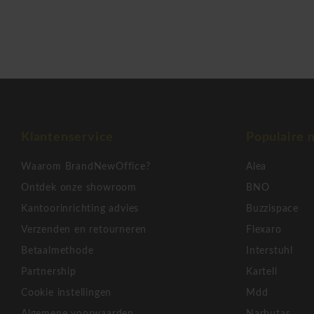
Klantenservice
Populaire 
Waarom BrandNewOffice?
Alea
Ontdek onze showroom
BNO
Kantoorinrichting advies
Buzzispace
Verzenden en retourneren
Flexaro
Betaalmethode
Interstuhl
Partnership
Kartell
Cookie instellingen
Mdd