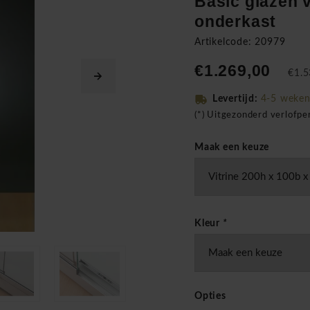
Basic glazen v
onderkast
Artikelcode: 20979
€1.269,00
€1.5
Levertijd:
4-5 weke
(*) Uitgezonderd verlofp
Maak een keuze
Kleur
*
Opties