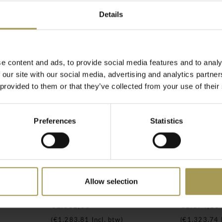
uimte. De ingeslepen
Details
an het ontwerp.
n slot, zowel in de
ewenst openen te
e content and ads, to provide social media features and to analy
 tentoonstellen van
 our site with our social media, advertising and analytics partn
 provided to them or that they’ve collected from your use of their
D-verlichting geleverd die
d optimaal belicht
tstraling die de sfeer in
Preferences
Statistics
ren: zwart en aluminium.
legborden, die apart
elere presentatie.
Allow selection
ine B40
Pictor glazen vitrine B50
Pictor gl
 en prijs. Het is de ideale
rzame vitrinekast zonder de
€1.061,00
€1.094,00
(
€1.283,81
Incl. btw)
(
€1.323,74