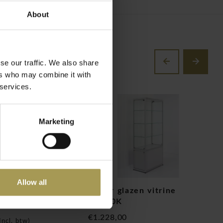
About
se our traffic. We also share
ers who may combine it with
 services.
Marketing
Allow all
azen vitrine B60
Pictor glazen vitrine
P
VA080K
€
€1.228,00
Incl. btw)
(