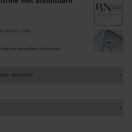
itrine met afsluitbare
35,49 Incl. btw
n
eriodes en behoudens stockbreuk