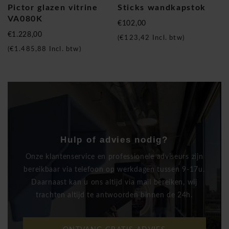
Pictor glazen vitrine
Sticks wandkapstok
VA080K
€102,00
€1.228,00
(
€123,42
Incl. btw)
(
€1.485,88
Incl. btw)
Hulp of advies nodig?
Onze klantenservice en professionele adviseurs zijn
bereikbaar via telefoon op werkdagen tussen 9-17u.
Daarnaast kan u ons altijd via mail bereiken, wij
trachten altijd te antwoorden binnen de 24h.