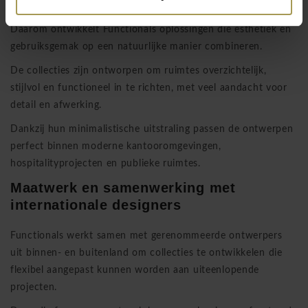
contactmoment met bezoekers, klanten of medewerkers.
Daarom ontwikkelt Functionals oplossingen die esthetiek en
gebruiksgemak op een natuurlijke manier combineren.
De collecties zijn ontworpen om ruimtes overzichtelijk,
stijlvol en functioneel in te richten, met veel aandacht voor
detail en afwerking.
Dankzij hun minimalistische uitstraling passen de ontwerpen
perfect binnen moderne kantooromgevingen,
hospitalityprojecten en publieke ruimtes.
Maatwerk en samenwerking met
internationale designers
Functionals werkt samen met gerenommeerde ontwerpers
uit binnen- en buitenland om collecties te ontwikkelen die
flexibel aangepast kunnen worden aan uiteenlopende
projecten.