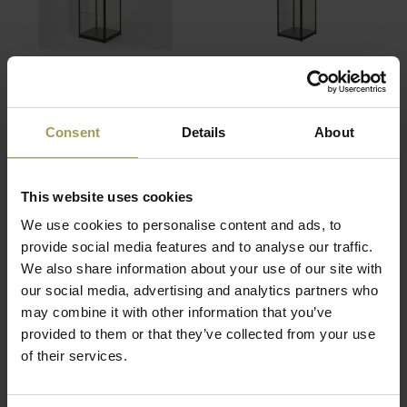
Pictor glazen vitrine
Pictor VA040 glazen
B50
vitrine
€823,00
€749,00
Consent
Details
About
(
€995,83
Incl. btw)
(
€906,29
Incl. btw)
This website uses cookies
We use cookies to personalise content and ads, to
provide social media features and to analyse our traffic.
Functionals
We also share information about your use of our site with
our social media, advertising and analytics partners who
Functionals – Hoogwaardig maatwerk
may combine it with other information that you’ve
voor ontvangstruimtes en
provided to them or that they’ve collected from your use
of their services.
presentaties
Designoplossingen voor stijlvolle