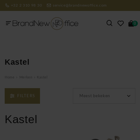
+32 2 310 98 30
service@brandnewoffice.com
0
Kastel
Home
Merken
Kastel
FILTERS
Meest bekeken
Kastel