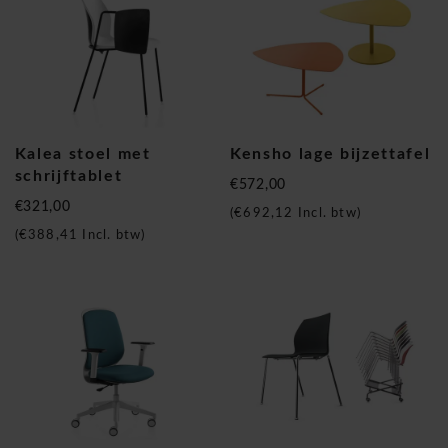
Kalea stoel met
Kensho lage bijzettafel
schrijftablet
€572,00
€321,00
(
€692,12
Incl. btw)
(
€388,41
Incl. btw)