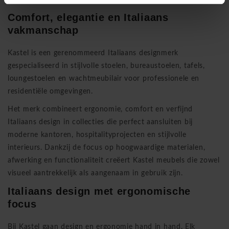
Comfort, elegantie en Italiaans
vakmanschap
Kastel is een gerenommeerd Italiaans designmerk
gespecialiseerd in stijlvolle stoelen, bureaustoelen, tafels,
loungestoelen en wachtmeubilair voor professionele en
residentiële omgevingen.
Het merk combineert ergonomie, comfort en verfijnd
Italiaans design in collecties die perfect aansluiten bij
moderne kantoren, hospitalityprojecten en stijlvolle
interieurs. Dankzij de focus op hoogwaardige materialen,
afwerking en functionaliteit creëert Kastel meubels die zowel
visueel aantrekkelijk als aangenaam in gebruik zijn.
Italiaans design met ergonomische
focus
Bij Kastel gaan design en ergonomie hand in hand. Elk