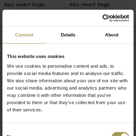
Key smart hoge
Key smart hoge
bureaustoel
bureaustoel
€550,00
€506,00
(
€665,50
Incl. btw)
(
€612,26
Incl. btw)
Consent
Details
About
This website uses cookies
We use cookies to personalise content and ads, to
provide social media features and to analyse our traffic.
We also share information about your use of our site with
our social media, advertising and analytics partners who
may combine it with other information that you’ve
Kensho kruk
Klia bezoekersstoel
provided to them or that they’ve collected from your use
€506,00
€207,00
€134,00
of their services.
(
€612,26
Incl. btw)
(
€162,14
Incl. btw)
Consent