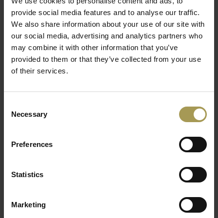
We use cookies to personalise content and ads, to
€293,00
provide social media features and to analyse our traffic.
(
€340,01
Incl. btw)
We also share information about your use of our site with
(
€354,53
Incl. btw)
our social media, advertising and analytics partners who
may combine it with other information that you’ve
provided to them or that they’ve collected from your use
of their services.
Consent
Necessary
Selection
My chair
Preferences
€281,00
(
€340,01
Incl. btw)
Statistics
Marketing
1
2