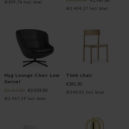
€2.206,00
€1.987,00
(
€309,76
Incl. btw)
(
€2.404,27
Incl. btw)
Hyg Lounge Chair Low
Timb chair
Swivel
€281,00
€2.265,00
€2.039,00
(
€340,01
Incl. btw)
(
€2.467,19
Incl. btw)