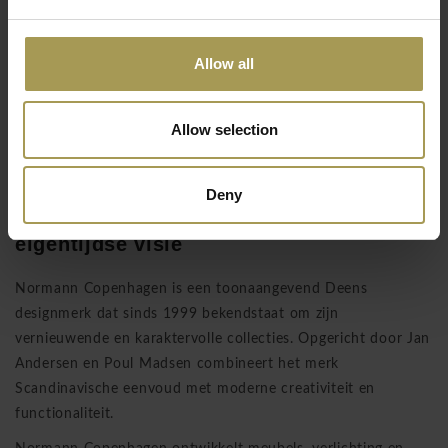
Allow all
Normann Copenhagen
Allow selection
Normann Copenhagen – Deens
design met innovatie en karakter
Deny
Scandinavisch design met een
eigentijdse visie
Normann Copenhagen is een toonaangevend Deens
designmerk dat sinds 1999 bekendstaat om zijn
vernieuwende en karaktervolle collecties. Opgericht door Jan
Andersen en Poul Madsen combineert het merk
Scandinavische eenvoud met moderne creativiteit en
functionaliteit.