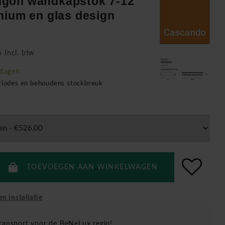
gon wandkapstok 7-12
nium en glas design
 Incl. btw
kdagen
eriodes en behoudens stockbreuk
TOEVOEGEN AAN WINKELWAGEN
en installatie
ransport voor de BeNeLux regio!