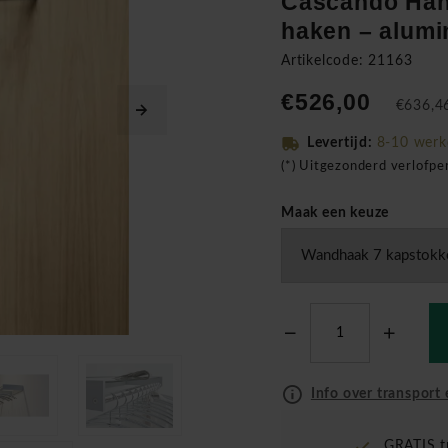
Cascando Han
haken – alumi
Artikelcode: 21163
€526,00
€636,46
Levertijd:
8-10 wer
(*) Uitgezonderd verlofp
Maak een keuze
Info over transport 
GRATIS t