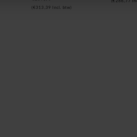
(
€286,77
In
(
€313,39
Incl. btw)
terialen die
 subtiel contrast en