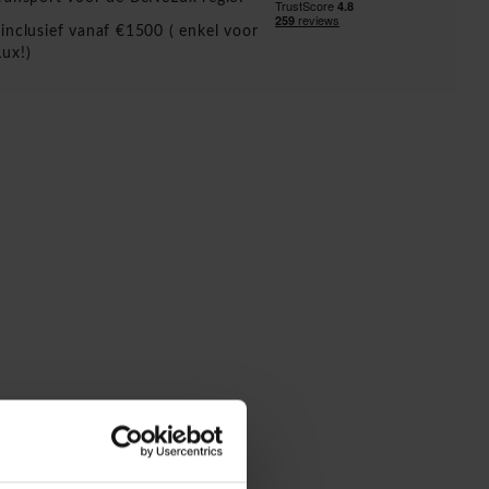
inclusief vanaf €1500 ( enkel voor
ux!)