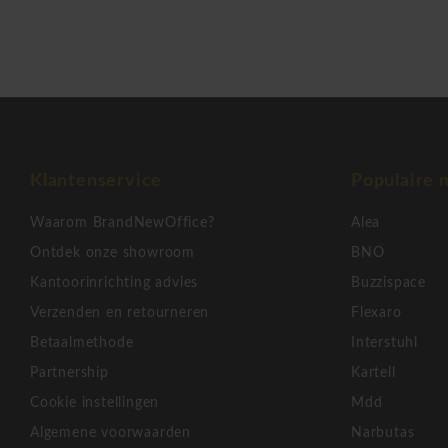
12 haken: 27h x 80b x 35d cm
Duurzaamheid & designprijzen
Winnaar Red Dot Design Award
Hoogwaardige en duurzame materialen
Ontworpen voor intensief gebruik
Klantenservice
Populaire 
Waarom BrandNewOffice?
Alea
Merk positioning
Ontdek onze showroom
BNO
Cascando
staat bekend om minimalistisch en functioneel de
Kantoorinrichting advies
Buzzispace
en ontvangstruimtes.
Verzenden en retourneren
Flexaro
Betaalmethode
Interstuhl
Hangon – transparant en functioneel
Partnership
Kartell
Cookie instellingen
Mdd
Minimalistisch en helder.
Algemene voorwaarden
Narbutas
Ontworpen voor stijlvolle entrees.