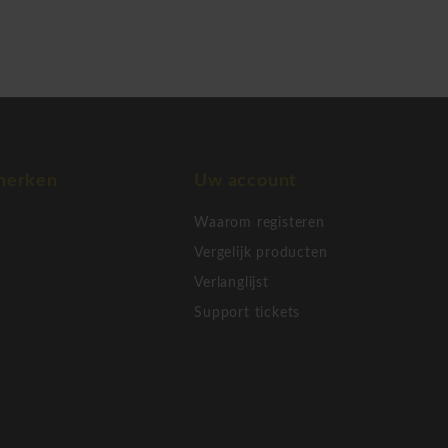
merken
Uw account
Waarom registeren
Vergelijk producten
sign voor moderne werk-
Verlanglijst
Support tickets