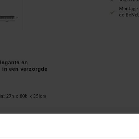
Montage 
de BeNeL
legante en
 in een verzorgde
en:
27h x 80b x 35lcm
rantie, functionaliteit en