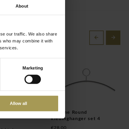
About
se our traffic. We also share
ers who may combine it with
 services.
Marketing
Allow all
ouble 4 wandhaak
Chrome Round
C
kledinghanger set 4
s
€28,00
€