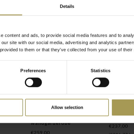
f 12 haken) en biedt een
Details
n, ontvangstruimtes en
e content and ads, to provide social media features and to analy
 our site with our social media, advertising and analytics partn
 provided to them or that they’ve collected from your use of their
parante vormgeving en
oeven (rillen) die zorgen
Preferences
Statistics
lichte en moderne
Allow selection
ngers –
Hangon Double 6
Hangon d
wandgarderobe
€237,00
€259,00