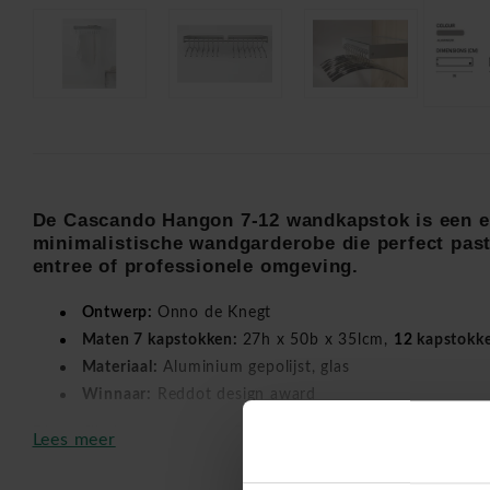
De Cascando Hangon 7-12 wandkapstok is een e
minimalistische wandgarderobe die perfect past
entree of professionele omgeving.
Ontwerp:
Onno de Knegt
Maten 7 kapstokken:
27h x 50b x 35lcm,
12
kapstokk
Materiaal:
Aluminium gepolijst, glas
Winnaar:
Reddot design award
Dit verfijnde ontwerp van
Onno de Knegt
combineert transpa
Lees meer
hoogwaardige materialen in één strak geheel.