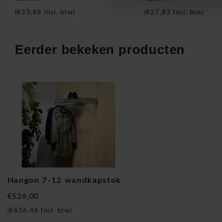
(
€33,88
Incl. btw)
(
€27,83
Incl. btw)
Materialen & afwerking
Eerder bekeken producten
De Hangon wandkapstok is vervaardigd uit hoogwaardige ma
duurzaamheid en esthetiek combineren.
Materiaal & afwerking:
Gepolijst aluminium
Mat aluminium accenten
Glas afwerking
Hoogwaardige design uitstraling
De combinatie van gepolijst en mat aluminium zorgt voor een
premium uitstraling.
Hangon 7-12 wandkapstok
€526,00
Afmetingen
(
€636,46
Incl. btw)
7 haken: 27h x 50b x 35d cm