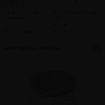
omdat we willen dat een goed ontwerp functioneel en
betaalbaar is voor iedereen. In het geval dat na jaren van
A.I. barstoel Light
Re-Chair powered by
gebruik de vleesschaal is vernietigd, knipt de gebruiker
gerecycled
Illy
eenvoudig de banden af ​​en vervangt deze door de nieuwe
€258,00
€173,00
schaal.
(
€312,18
Incl. btw)
(
€209,33
Incl. btw)
Collodi stoel is een antwoord op het steeds groter wordende
probleem van plasticvervuiling en een bewijs dat
duurzaamheid, mits goed ontworpen, de ergonomische en
Eerder bekeken producten
esthetische kenmerken van het product eerder verbetert dan
compromitteert.
MATERIAAL
Voor de productie van Collodi stoel gebruiken we gerecycled
vilt dat gemaakt is van 70% gerecyclede plastic flessen en
30% niet geweven textiel. Daarnaast zijn we het vilt gaan
gebruiken dat een industrieel restproduct is van het bedrijf
dat vilt produceert. Als we het niet zouden gebruiken voor
de productie van onze viltproducten, zou dit materiaal