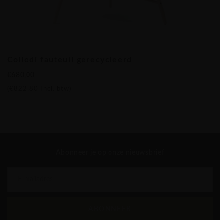
verbranden en het milieu nog meer vervuilen. Zo kunnen we
met zekerheid zeggen dat het vilt dat we gebruiken 100%
afval is.
We hebben ook onderzoek gedaan naar de recycleerbaarheid
van de schelpen nadat de levenscyclus van het product is
Collodi fauteuil gerecycleerd
geëindigd en we hebben een positief resultaat uit een test
€680,00
gehaald - we hebben de schelp volledig gerecycled waaruit
(
€822,80
Incl. btw)
we een nieuw materiaal kunnen maken voor verder gebruik
in de productie. Zo sluiten we de volledige cirkel van de
levensduur van materiaal en product. het onderstel bestaat
uit massief hout beuken - behandeld met bijenwas.
Donar Collodi fauteuil gerecycleerd
Abonneer je op onze nieuwsbrief
ABONNEER