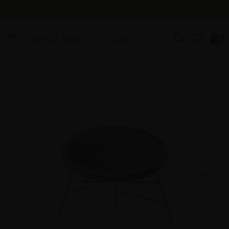
+32 2 310 98 30
service@brandnewoffice.com
0
Home
Collodi fauteuil gerecycleerd