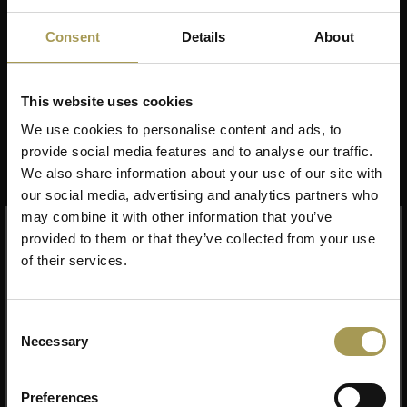
Ontwerp:
Primoz Jeza Studio voor Donar
Consent
Details
About
Materiaal:
70% gerecyclede plastic flessen en 30% niet
geweven textiel, gerecycled vilt
Maten:
66,7h x 80,3b x 81,2d cm
This website uses cookies
Duurzaamheid:
100% recyclebaar
We use cookies to personalise content and ads, to
Technische eigenschappen:
provide social media features and to analyse our traffic.
Met elke Collodi fauteuil die wordt gemaakt,
We also share information about your use of our site with
worden ongeveer 50 PET flessen en daardoor
our social media, advertising and analytics partners who
Lees meer
ongeveer 5.0kg CO2 bespaard op het milieu.
may combine it with other information that you’ve
Nadat de levenscyclus van het product is
provided to them or that they’ve collected from your use
Dit product heeft staffelkorting
beëindigd,
of their services.
de schaal kan 100% worden gerecycled en
U krijgt korting wanneer u een specifiek aantal
producten koopt!
getransformeerd in een nieuw materiaal
Consent
Gemonteerd geleverd
Necessary
Selection
5% korting vanaf 2 producten
De Donar Collodi fauteuil gerecycleerd is een
antwoord op de menselijke behoefte om onze
koolstofafdruk op de planeet te verminderen en
8% korting vanaf 4 producten
Preferences