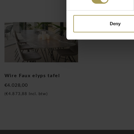
veelzijdige afwerkingen met een reeks tafelbladen. Een opval
vanuit een centraal punt naar buiten zijn gekanteld, waardo
lichtere uitstraling krijgt.
Deny
De Joli Wire Faux elyps tafel keramiek past in elk interieur. 
verkrijgbaar in verschillende kleuren en maten onderhoudsvri
De uitnodigende Wire Faux elyps tafel uit keramiektafel past 
binnen als buiten.‎ U kan de Joli Wire elyps tafel gebruiken in
eettafel maar ook op kantoor als vergadertafel! Is beschikbaa
maten: 210, 250 of 300cm.
Wire Faux elyps tafel
Deze kantoormeubelen worden op maat gemaakt en kunnen
€4.028,00
jullie kantoorruimte. Vanaf 750€ goederenwaarde leveren w
(
€4.873,88
Incl. btw)
vrachtvrij en vanaf 1.500€ netto goederenwaarde bouwen on
monteurs alles op.
Mathias De Ferm
Mathias is een product- en meubelontwerper uit Antwerpen,