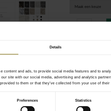
Info over transport 
Details
jdloos design ontmoet
GRATIS t
stijl in deze
 tafel zorgt ervoor
Montage 
de BeNeL
e content and ads, to provide social media features and to analy
 our site with our social media, advertising and analytics partn
taal
 provided to them or that they’ve collected from your use of their
Preferences
Statistics
voor de BeNeLux
lide, en verkrijgbaar in