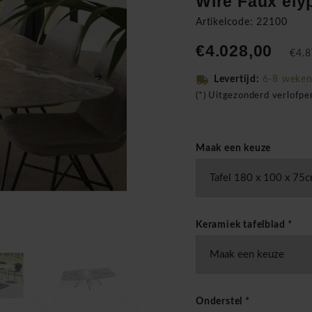
Wire Faux ely
Artikelcode: 22100
€4.028,00
€4.8
Levertijd:
6-8 weke
(*) Uitgezonderd verlofp
Maak een keuze
Keramiek tafelblad
*
Onderstel
*