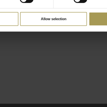
lend detail is dat de poten
or het geheel een nog
Allow selection
Deze uitvoering is
j keramiek.
in elk interieur, zowel
 uw interieur thuis als
r in 3 verschillende
 opgebouwd worden in
e deze kantoormeubelen
ze professionele
 België. Hij werkt samen