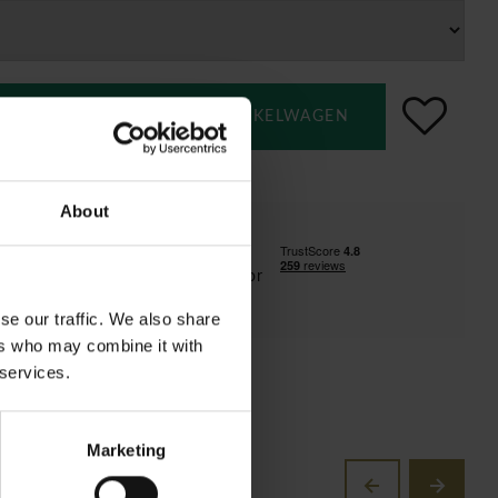
TOEVOEGEN AAN WINKELWAGEN
en installatie
About
ransport voor de BeNeLux regio!
inclusief vanaf €1500 ( enkel voor
ux!)
se our traffic. We also share
ers who may combine it with
 services.
Marketing