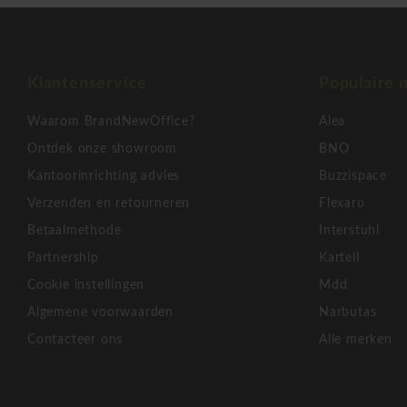
wordt nu gerund door Claudio Luti. Kartell is een van de sym
over de hele wereld. Met tal van succesvolle creaties, zoals b
stoelen, bureaustoelen, kasten, verlichting en andere woonac
Klantenservice
Populaire 
harten van veel mensen te veroveren. Het Kartell verhaal t
van bekende designers als Philippe Starck, Piero Lissoni, Patr
Waarom BrandNewOffice?
Alea
Yoshioka en vele andere. Voor wie op zoek is naar een vaste
Ontdek onze showroom
BNO
is Kartell een naam als een klok!
Kantoorinrichting advies
Buzzispace
Kartell Maui bezoekersstoel zonder armleuning
Verzenden en retourneren
Flexaro
Betaalmethode
Interstuhl
Partnership
Kartell
Cookie instellingen
Mdd
Algemene voorwaarden
Narbutas
Contacteer ons
Alle merken