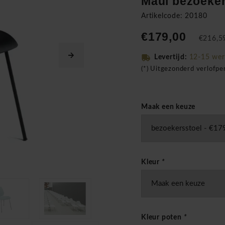
Maui bezoeker
Artikelcode: 20180
€179,00
€216,59
Levertijd:
12-15 we
(*) Uitgezonderd verlofp
Maak een keuze
Kleur
*
Kleur poten
*