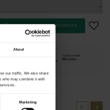
TOEVOEGEN AAN WINKELWAGEN
en installatie
About
ransport voor de BeNeLux regio!
inclusief vanaf €1500 ( enkel voor
ux!)
se our traffic. We also share
ers who may combine it with
 services.
Marketing