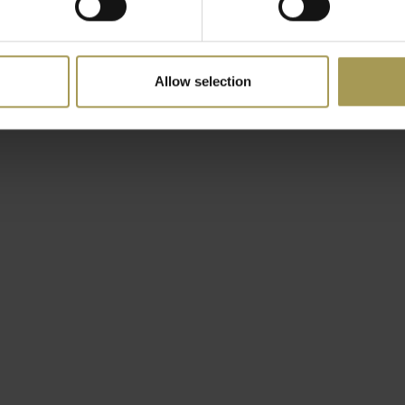
studeerkamer is de Maui-
in polyproyleen van de
stalen structuur. Het Maui
Allow selection
olgende versies: Maui
g en een Maui Soft versie
eeft armleuningen en een
n een familie die rijk is
ldoen aan specifieke
 de kleuren en het
g voorwerp, dat kan
kt voor zaken en privé.
 is van Italiaanse afkomst.
or Giulio Castelli en