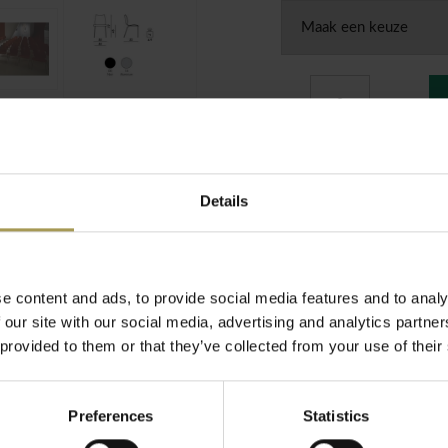
Info over transport 
der armleuning heeft
Details
GRATIS t
 is comfortabel,
Montage 
de BeNeL
e content and ads, to provide social media features and to analy
 our site with our social media, advertising and analytics partn
 provided to them or that they’ve collected from your use of their
Preferences
Statistics
toren, laboratoria,
uimtes of aan vereisten