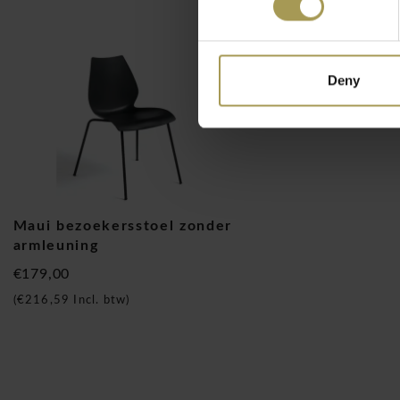
voor privéruimtes zoals de eetkamer, de kinderkamer of de 
stoel de perfecte stoel. Het geheel ‘zitgedeelte-rugleuning’ 
Maui chair van Kartell is vastgemaakt aan een verchroomde 
Deny
gamma van de Italiaanse topfabrikant Kartell bestaat in de v
bureaustoel, Maui chair, Maui bezoekersstoel met armleunin
in een stoffe versie. De in hoogte verstelbare bureaustoel h
5-voets onderstel met wielen voor tapijt. De Maui Stoel vorme
aan vele kleurvarianten en formele varianten, die kunnen vo
vereisten in vele ruimtes. De elegante lijn, de soberheid van
gebruiksgemak maken van de Maui-stoel een enorm veelzijdi
Maui bezoekersstoel zonder
beantwoorden aan de meest uiteenlopende vereisten van mar
armleuning
€179,00
(
€216,59
Incl. btw)
Kartell één van de bekendste design huizen die er bestaan en
Het toonaangevende design bedrijf werd opgericht in 1949 do