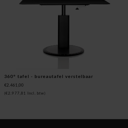
loop der jaren heeft Magis samengewerkt met vele bekende
ontwerpers zoals Konstantin Grcic, die bijvoorbeeld de Chair One
stoelen, 360 ° chair draaistoel gecreëerd heeft, of Karim Rashid
die de karakteriseren van de vlinder stoel Butterfly chair
ontworpen heeft. De Bombo Stool werd gecreëerd door Stefano
Giovannoni en is uitgegroeid tot een design-icoon die wordt
geïmiteerd over de hele wereld. Ook de Air stoel van Jasper
Morrison is een bekend ontwerp en één van de meest verkochte
stoelen bij Brand new office!
Magis 360° tafel - bureautafel
360° tafel - bureautafel verstelbaar
€2.461,00
(
€2.977,81
Incl. btw)