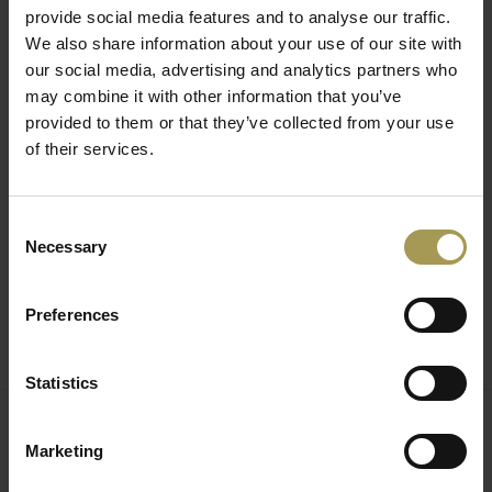
dynamische werkzaamheden aan de receptie of op de
provide social media features and to analyse our traffic.
beursstand. Ze vallen op door hun karakteristieke hoekige
We also share information about your use of our site with
uiterlijk. De hoekige 360° tafel kunnen in elke richting
our social media, advertising and analytics partners who
worden gebruikt. De 360° ergonomische tafel staat voor
may combine it with other information that you’ve
nieuwe verhoudingen, nieuwe materialen, nieuwe vormen, en
provided to them or that they’ve collected from your use
een bijna progressieve werkervaring, kortom de nieuwe
of their services.
bureaustoel van de 21e eeuw! De 360° tafel of bureautafel is
gemaakt uit drukgegoten aluminium, het frame van
Consent
aluminium profiel, dwarsbalk van staal, tafelblad van gelakt
Necessary
Selection
MDF. Met deze extravagante maar formele 360°
kantoormeubelen toont de ontwerper zijn creativiteit! De
360° tafel van Magis is ideaal voor rechtsaand te werken en
Preferences
kan dienst doen als tekentafel, op de beursstand of gewoon
als werkplek.
Statistics
Marketing
Gerelateerde producten