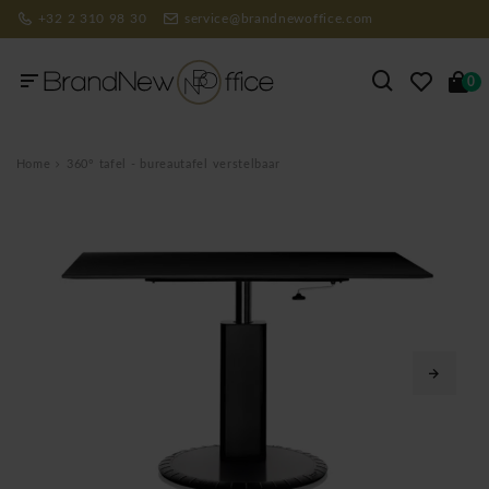
+32 2 310 98 30
service@brandnewoffice.com
0
Home
360° tafel - bureautafel verstelbaar