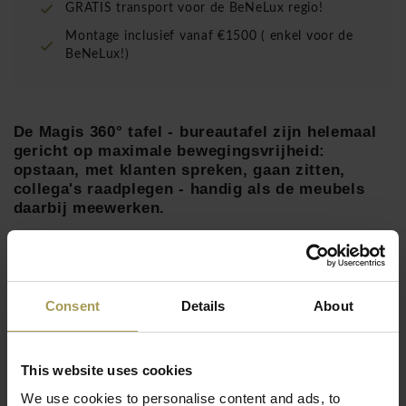
GRATIS transport voor de BeNeLux regio!
Montage inclusief vanaf €1500 ( enkel voor de
BeNeLux!)
De Magis 360° tafel - bureautafel zijn helemaal
gericht op maximale bewegingsvrijheid:
opstaan, met klanten spreken, gaan zitten,
collega's raadplegen - handig als de meubels
daarbij meewerken.
Ontwerp:
Konstantin Grcic
voor Magis
Materiaal:
voet van drukgegoten aluminium, frame
van aluminium profiel, dwarsbalk van staal, tafelblad van
Consent
Details
About
Lees meer
gelakt MDF
Maten verstelbaar:
73-95h x 140b x 90d cm
Worden gemonteerd geleverd
This website uses cookies
De 360° meubels van Konstantin Grcic helpen u bij
We use cookies to personalise content and ads, to