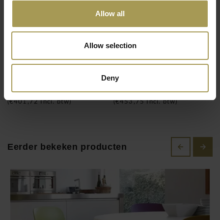
Zitmaat:
46,5cm
Allow all
Materiaal:
Ploypropyleen, staal, chroom
Leverbaar per 2 stuks.
Allow selection
Design meubelen en design accessoires gemaakt door de
Italiaanse fabrikant Magis zijn verkrijgbaar in de design online
Troy barkruk
Troy stoel multiplex
Deny
webshop van Brandnewoffice.be en staan bekend om hun zeer
€332,00
€375,00
originele en moderne design. Het label Magis Design werd in
(
€401,72
Incl. btw)
(
€453,75
Incl. btw)
1976 opgericht door Eugenio Perazza in de buurt van Venetië, die
vandaag de dag nog steeds het bedrijf met de nodige passie leidt.
Magis staat voor Italiaanse kwaliteit en creativiteit en is steeds
opzoek naar technologische verfijning. Een belangrijk onderdeel
Eerder bekeken producten
van het dagelijkse designproces is het opzoeken en verleggen
van grenzen. Met hun speciale look en veel gevoel voor de
ontwerper van design meubilair worden klassieke vormen
opnieuw geïnterpreteerd en hergebruikt. Veel van hun ontwerpen
zijn ook geschikt voor buitengebruik - dat wil zeggen voor
balkons, terrassen of tuinen - dit omdat de gebruikte