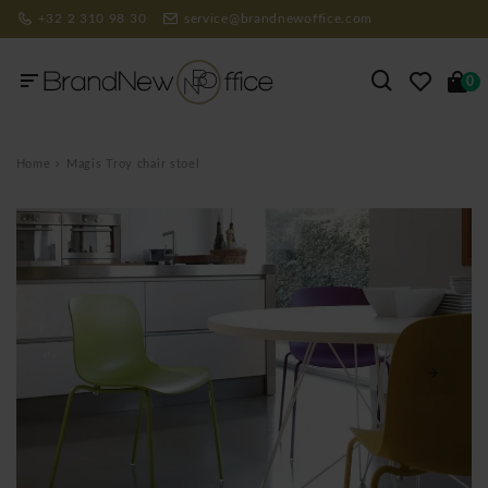
+32 2 310 98 30
service@brandnewoffice.com
0
Home
Magis Troy chair stoel