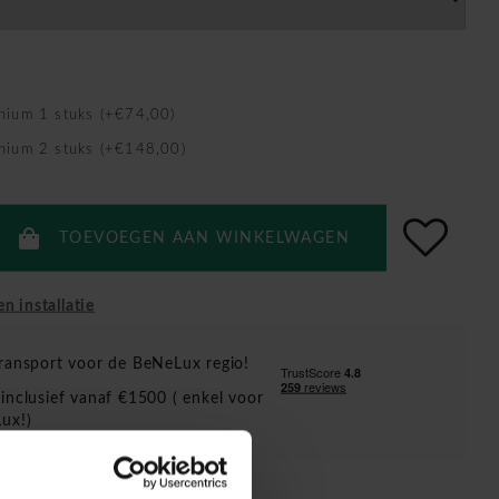
nium 1 stuks (+€74,00)
nium 2 stuks (+€148,00)
TOEVOEGEN AAN WINKELWAGEN
en installatie
ransport voor de BeNeLux regio!
inclusief vanaf €1500 ( enkel voor
ux!)