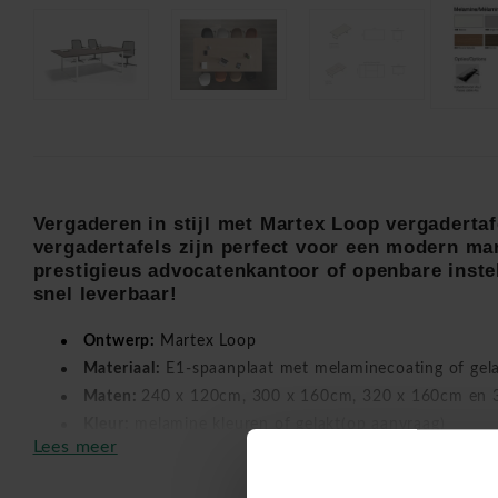
Vergaderen in stijl met Martex Loop vergadertaf
vergadertafels zijn perfect voor een modern ma
prestigieus advocatenkantoor of openbare inste
snel leverbaar!
Ontwerp:
Martex Loop
Materiaal:
E1-spaanplaat met melaminecoating of gel
Maten:
240 x 120cm, 300 x 160cm, 320 x 160cm en 
Kleur:
melamine kleuren of gelakt(op aanvraag)
Lees meer
Optioneel kabeldoorvoer mogelijk
- aluminium klep in
Snelle levering (+- 3 weken)