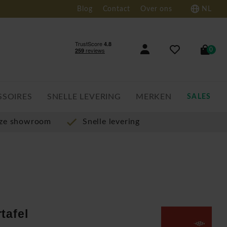
Blog
Contact
Over ons
NL
0
SSOIRES
SNELLE LEVERING
MERKEN
SALES
nze showroom
Snelle levering
tafel