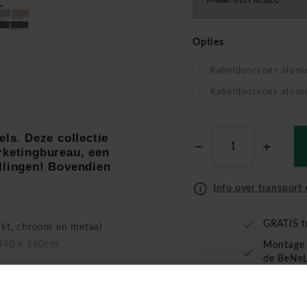
Opties
Kabeldoorvoer alumi
Kabeldoorvoer alumi
els. Deze collectie
rketingbureau, een
llingen! Bovendien
Info over transport 
GRATIS t
akt, chroom en metaal
340 x 160cm
Montage 
de BeNeL
 het midden van tafelblad