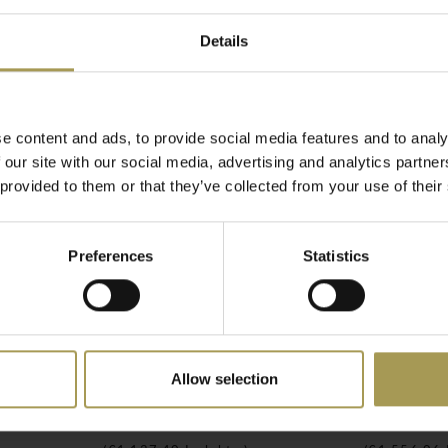
ele installatie(enkel
Details
ign en prijs van de rest
artex hebben een metalen
e content and ads, to provide social media features and to analy
illende kleuren. Met de
 our site with our social media, advertising and analytics partn
tatieve, maar ook
 provided to them or that they’ve collected from your use of their
sen qua uitstraling of
dig worden gecombineerd
Preferences
Statistics
lekken.
doorgang(aluminium). U
amma heeft u de volgende
reau's, hoekbureau's,
Allow selection
Pigreco vergadertafel
Pigreco e
€940,00
€1.286,00
elen vrachtvrij en vanaf