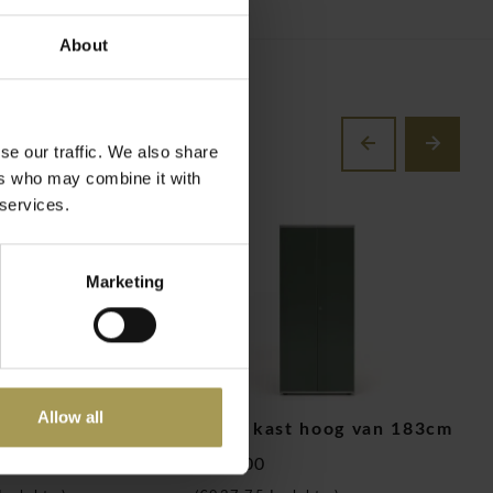
About
se our traffic. We also share
ers who may combine it with
 services.
Marketing
Allow all
xecutive bureau
Color kast hoog van 183cm
C
€775,00
€