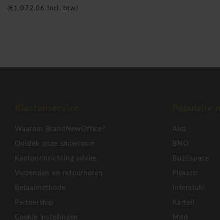
Italiaans om een zelfde kwaliteit en resultaat te garandere
(
€1.072,06
Incl. btw)
of kantoormeubilair die net iets meer kwaliteit en design uit
Martex Loop vergadertafels
Klantenservice
Populaire 
Waarom BrandNewOffice?
Alea
Ontdek onze showroom
BNO
Kantoorinrichting advies
Buzzispace
Verzenden en retourneren
Flexaro
Betaalmethode
Interstuhl
Partnership
Kartell
Cookie instellingen
Mdd