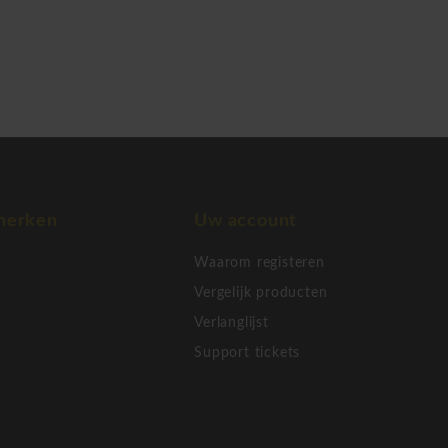
n. Wenst u kantoormeubelen
stralen, kies dan voor
merken
Uw account
Waarom registeren
Vergelijk producten
Verlanglijst
Support tickets