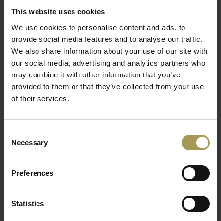
Nemo
100% Polyester(366g/m2), Medley bestaande uit
This website uses cookies
100% polyester of een afwasbare Vita stof die bestaat uit
50%, Polyester 50% Katoen
We use cookies to personalise content and ads, to
Men kan de modulaire poefs aan elkaar koppelen door
provide social media features and to analyse our traffic.
een bevestigingssysteem(inclusief) of de poefs naast
We also share information about your use of our site with
our social media, advertising and analytics partners who
elkaar zetten
may combine it with other information that you’ve
Andere stoffen op vraag beschikbaar
provided to them or that they’ve collected from your use
Worden gemonteerd geleverd
of their services.
Deze poefs vormen een comfortabele en stijlvolle
zitoplossing voor
loungezones, informele overlegplekken,
wachtruimtes en onthaalzones
.
Consent
Necessary
Selection
Ontworpen door
Andreas Krob voor MDD
, onderscheiden de
Bazalto zitpoefs zich door hun
organische en onregelmatige
vorm
, geïnspireerd op de zeshoekige basaltstenen van de
Preferences
Giant’s Causeway
in Noord-Ierland. Dit natuurlijke design
geeft de poefs een hedendaagse en karaktervolle uitstraling
Statistics
die perfect past in dynamische werkplekken.