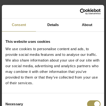
Dimbaar
De AS41C/AS41Z hanglamp van Nemo lighting is meer dan
alleen een werklamp, maar een echt lichtsculptuur.
Consent
Details
About
De AM1N tafellamp, de hanglampen AM4C/AS41C en
AM4Z/AS41Z en staande
lampen AM2C en AM2Z zorgen voor een warm, diffuus licht.
This website uses cookies
De structuur van dit lichtsculptuur is gemaakt u metalen
We use cookies to personalise content and ads, to
onderdelen in chroom en chroom lampenkap of opaal glazen
provide social media features and to analyse our traffic.
lampenkap. Bovendien heeft de hanglamp een draaibare en
We also share information about your use of our site with
scharnierende arm, verchroomd stalen rail met een
our social media, advertising and analytics partners who
kabel. Zowel de staande lamp als de hanglamp bestaan in
may combine it with other information that you’ve
twee verschillende versies. Dit eigentijdse ontwerp van deze
provided to them or that they’ve collected from your use
vier bekende ontwerpers, F.Albini, F.Helg, A.Piva, M.Albini is
of their services.
een voorbeeld van strak design, hoogwaardige materialen,
innovatieve verlichting.
Consent
Necessary
Selection