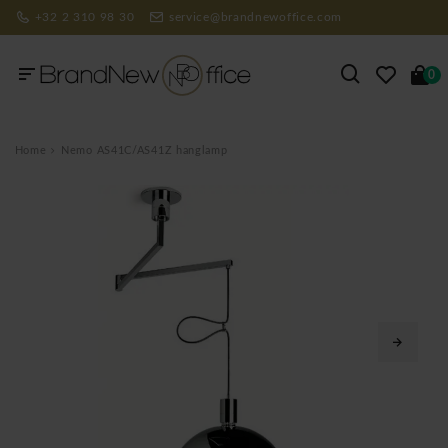
+32 2 310 98 30
service@brandnewoffice.com
0
Home
Nemo AS41C/AS41Z hanglamp