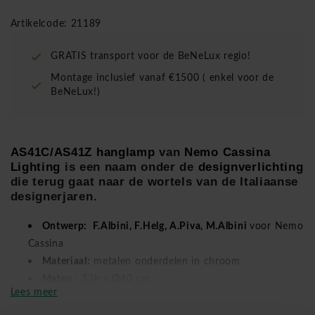
Artikelcode: 21189
GRATIS transport voor de BeNeLux regio!
Montage inclusief vanaf €1500 ( enkel voor de
BeNeLux!)
AS41C/AS41Z hanglamp
van
Nemo Cassina
Lighting
is een naam onder de
designverlichting
die terug gaat naar de wortels van de Italiaanse
designerjaren.
Ontwerp: F.Albini, F.Helg, A.Piva, M.Albini
voor Nemo
Cassina
Materiaal:
metalen onderdelen in chroom
Maten :
32h x Ø40 cm
Lees meer
Licht:
250W, E27, 230V (zonder reservelamp)
Lengte kabel 250cm