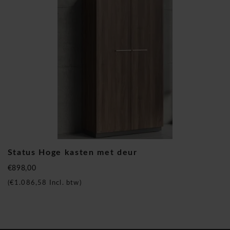
van de perfecte werkomgeving overdragen aan de eindklant.
We geloven dat mensen beter werken als vergadertafels,
bureaus, toonbanken, kasten, scheidingswanden, ladeblokken
goed zijn ontworpen en opgebouwd. Ze denken niet alleen
na over het design, maar ook over de beweging, de
concentratie, de relatie en de kwaliteit van het leven! De
meeste Mdd design meubelen zijn direct uit voorraad
leverbaar. Dit wil zeggen dat ze een korte levertermijn
hebben van ongeveer 20 werkdagen. Dus een snelle levering
van kantoormeubelen bestaat nog steeds!
Mdd Status Hoge kasten met deuren
Status Hoge kasten met deur
€898,00
(
€1.086,58
Incl. btw)