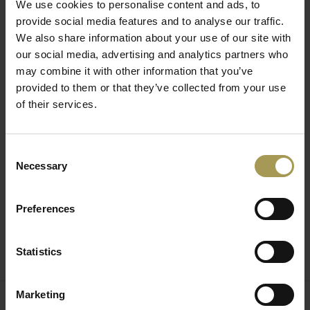
Worden ongemonteerd geleverd(flatpacked) -
We use cookies to personalise content and ads, to
Professionele installatie(enkel BeNeLux) inclusief vanaf
provide social media features and to analyse our traffic.
1.500€ goederenwaarde
We also share information about your use of our site with
our social media, advertising and analytics partners who
Daarbij kan men de deuren ook nog eens in verschillende
may combine it with other information that you’ve
kleuren verkrijgen zoals: acacia, notelaar, Canadese eik,
provided to them or that they’ve collected from your use
natuurlijke eik, enz.... De kasten met deuren bestaan in drie
of their services.
verschillende hoogtes: 82cm - 117cm - 187cm, telkens met
een breedte van 103cm en een diepte van 42cm.
Consent
Deze kwalitatieve kasten passen bij elk gamma van Mdd en
Necessary
Selection
kan men eindeloos combineren.
De klapdeurkasten zijn niet afsluitbaar door middel van een
Preferences
slot. De kast van 82cm hoog bevat één plankendrager, die
van 117cm hoog twee plankendragers en die van 187cm
hoog vier plankendragers.
Statistics
Deze design kantoormeubelen worden binnen de 15-20
Marketing
werkdagen en transportvrij geleverd vanaf 750€. Onze