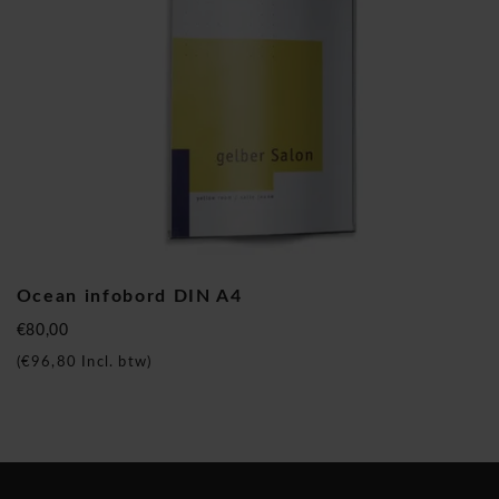
accenten. De deurbordjes, muurborden en uithangborden en
tafelborden zijn een understatement in gebouwen met een
stijlvolle uitstraling. Want het deur-en muurborden
programma passen zich perfect aan uw huisstijl aan. Bestel
vandaag nog uw Cristallo deurborden, muurborden,
bewegwijzering, uithangborden en tafelbordjes bij Brand
New Office! Deurborden - wandborden - muurborden -
tafelborden.
Ocean infobord DIN A4
Ocean infobord DIN A4
€80,00
(
€96,80
Incl. btw)