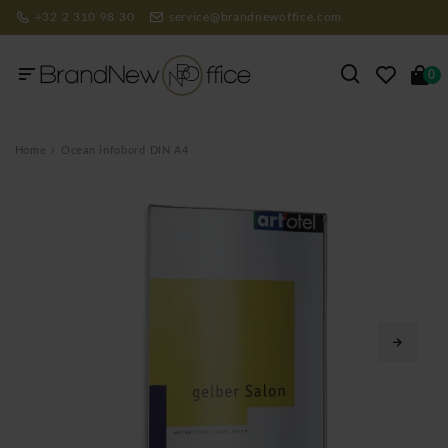
+32 2 310 98 30
service@brandnewoffice.com
0
Home
Ocean infobord DIN A4