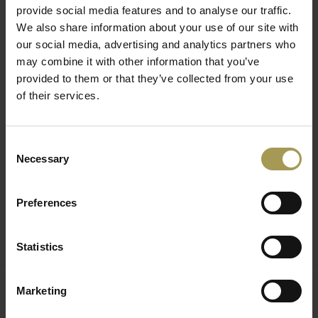
provide social media features and to analyse our traffic.
organisatie te kiezen. Alle elementen zijn makkelijk zelf in te
We also share information about your use of our site with
vullen en vooral ook: snel weer aangepast. De Ocean bordjes
our social media, advertising and analytics partners who
zijn licht gewelfde wissellijsten waar u zelf invulling aan geeft
may combine it with other information that you’ve
met soorten papier, lettertypes en kleuren. De deurbordjes
provided to them or that they’ve collected from your use
zijn gemaakt uit kunststof met aluminium en worden
of their services.
geleverd met een compleet bevestigingsmateriaal. De Ocean
vloerstandaard met stevige voet is individueel te
completeren. De individueel te bedrukken matte folie kunt u
Consent
gewoon tussen de wandborden leggen. Bestel aub de
Necessary
Selection
folie(voor laserprinter) er apart bij. Een slimme software
helpt u bij de layout van uw tafelborden.
Preferences
De Ocean signalisatie van Sign System zijn in voorraad en
kunnen direct geleverd worden bij Brand New Office!
Statistics
Marketing
Gerelateerde producten