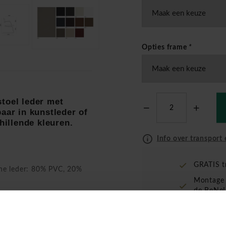
Opties frame
*
toel leder met
aar in kunstleder of
hillende kleuren.
Info over transport 
GRATIS t
che leder: 80% PVC, 20%
Montage 
de BeNeL
 leder (kunstleder), met
der, of volledig in