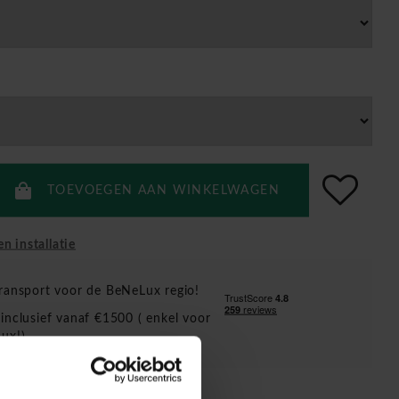
TOEVOEGEN AAN WINKELWAGEN
en installatie
ransport voor de BeNeLux regio!
inclusief vanaf €1500 ( enkel voor
ux!)