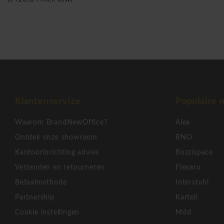
Klantenservice
Populaire 
Waarom BrandNewOffice?
Alea
Ontdek onze showroom
BNO
Kantoorinrichting advies
Buzzispace
Verzenden en retourneren
Flexaro
Betaalmethode
Interstuhl
Partnership
Kartell
Cookie instellingen
Mdd