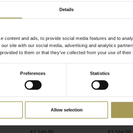
ng leverbaar met twee
Details
voorkomen 'uit één stuk'
 rugleuning en zitting van
zijn stijlvolle en
l voor in de
e content and ads, to provide social media features and to analy
 our site with our social media, advertising and analytics partn
 provided to them or that they’ve collected from your use of their
t bepaald door strakke
erschaft een hoog comfort
r polyurethaan ruglaag
Preferences
Statistics
exibel
Comfort-Air" technologie.
ring wenst kan u ons altijd
Allow selection
oel -
Of Course sledestoel -
Of Course
leder
leder
€1.566,00
€1.566,00