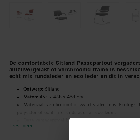
De comfortabele Sitland Passepartout vergaders
aluzilvergelakt of verchroomd frame is beschikb
echt mix rundsleder en eco leder en dit in versc
Ontwerp:
Sitland
Maten:
45h x 48b x 45d cm
Materiaal:
verchroomd of zwart stalen buis, Ecologis
polyester of echt mix rundsleder en eco leder.
Deze vergaderstoel kan gekozen worden in ecologische
Lees meer
rugleuning in ecologische leder en zitting in echt runderle
runderleder