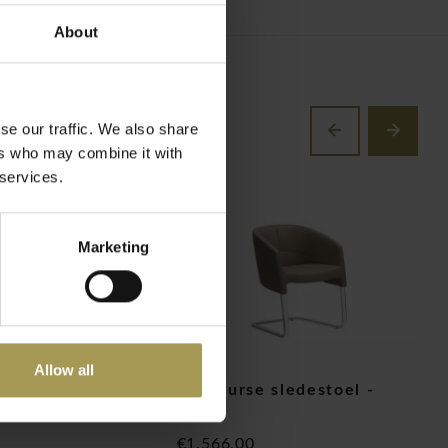
About
se our traffic. We also share
ers who may combine it with
 services.
Marketing
Allow all
 sledestoel -
Of Course sledestoel -
O
leder
l
€1.566,00
€