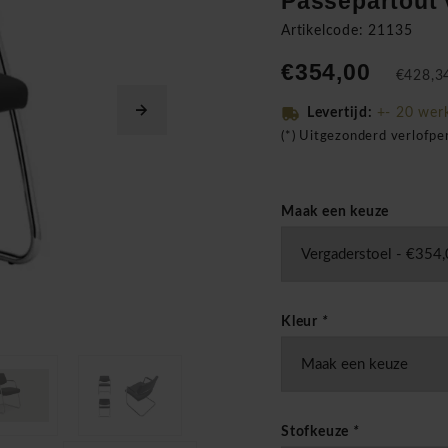
Passepartout 
Artikelcode: 21135
€354,00
€428,34
Levertijd:
+- 20 wer
(*) Uitgezonderd verlofp
Maak een keuze
Kleur
*
Stofkeuze
*