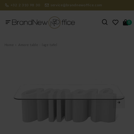
+32 2 310 98 30
service@brandnewoffice.com
0
Home
Amore table - lage tafel