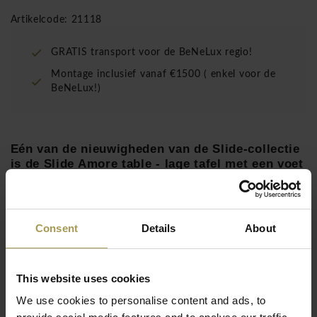
Artikelcode: 21118
GRATIS transport voor de BeNeLux regio!
Montage inclusief vanaf €1500 ( enkel voor de
BeNeLux!)
Eén van de nieuwigheden van de Slide-collectie
is de Slide Amore table - lage tafel met een voet
van gestileerde vormen van het woord Amore
gemaakt.
Ontwerp: Giò Colonna Romano
voor
Slide
Consent
Details
About
Maten:
46h x 70d x 170b cm
Materiaal:
polyethyleen met glas
Op aanvraag beschikbaar in gelakte kleuren
This website uses cookies
Lees meer
Voor zowel binnen als buitengebruik
We use cookies to personalise content and ads, to