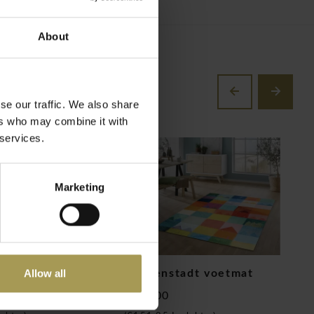
About
se our traffic. We also share
ers who may combine it with
 services.
Marketing
Allow all
itiv voetmat
Sonnenstadt voetmat
W
€125,00
€