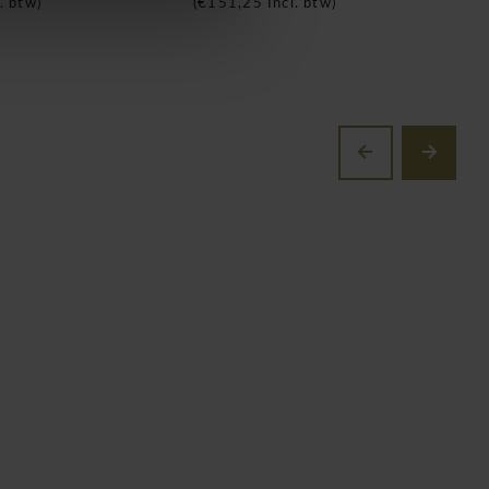
. btw)
(
€151,25
Incl. btw)
(