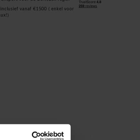
inclusief vanaf €1500 ( enkel voor
ux!)