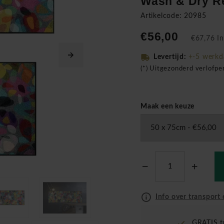
Wash & Dry R
Artikelcode: 20985
€56,00
€67,76 In
Levertijd:
+-5 werkd
(*) Uitgezonderd verlofp
Maak een keuze
Info over transport 
GRATIS t