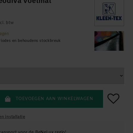
eodiva voetmat
cl. btw
agen
eriodes en behoudens stockbreuk
TOEVOEGEN AAN WINKELWAGEN
en installatie
ransport voor de BeNeLux regio!