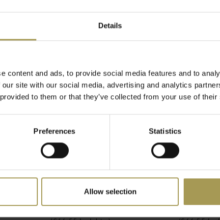
 de Kleentex schoonloopmat
 kan ook gebruikt worden
Details
ende afmetingen!
e content and ads, to provide social media features and to analy
 our site with our social media, advertising and analytics partn
 provided to them or that they’ve collected from your use of their
Preferences
Statistics
a van uitzonderlijke
r maximaal comfort.
emaakt van hoogwaardige
deurmat tot deurmat -
 Kleentex staat bekend om
Allow selection
 Colour
In & out voetmat
Think pos
ien zijn de High-twist
€55,00
€55,00
n de machine. De