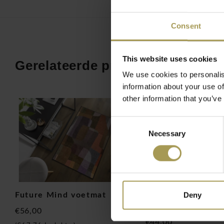
op terwijl u erover loopt. De nitrilrubberen onderkant van
voorkomt glijden en ontziet de vloer. Deze Reodiva deurmat
Consent
voor uw kantoor of home-office. Leverbaar in drie verschill
This website uses cookies
Gerelateerde producten
We use cookies to personalis
information about your use of
other information that you’ve
Consent
Necessary
Selection
Onze wash+Dry collectie van Kleentex biedt een breed gamm
tapijten, voetmatten, deurmatten en schoonloopmatten voo
Blijvende slipvast nitrilrubbere matten zijn esthetisch en g
materialen. Onze vele modellen en stijlen - verschillen van 
kunnen perfect de sfeer creëren die bij uw levensstijl past.
Deny
Future Mind voetmat
Wash & Dry Trend
zijn creatieve, elegante en functionele tapijten, maar bovend
voetmat
€56,00
nylon tapijten makkelijk te reinigen en wasbaar tot 60 ° C i
€44,00