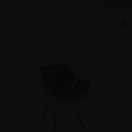
+32 2 310 98 30
service@brandnewoffice.com
0
Home
Chair Iron stoel