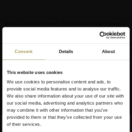
BNO Chair Iron stoel: de perfecte stoel creëren.
Wij accepteerde die uitdaging.
Ontwerp:
BNO voor Brand New Office
Materiaal:
Stalen poten met polypropyleen zitting of
Consent
Details
About
stoffen zitting
Zitlmaat:
47cm
Kleur:
zwart en wit plastiek
This website uses cookies
Op aanvraag zitkussen beschikbaar
We use cookies to personalise content and ads, to
Lees meer
Worden niet gemonteerd geleverd
provide social media features and to analyse our traffic.
Snelle levering
We also share information about your use of our site with
our social media, advertising and analytics partners who
Zijn professionele kennis en jarenlange ervaring als kantoor
may combine it with other information that you’ve
specialist werden gecombineerd met de talenten van Maxime
provided to them or that they’ve collected from your use
Szyf en Axel Enthoven van Yellow Window. De designstoel,
of their services.
die zij samen ontwikkeld hebben, symboliseert zijn elegantie,
Dit product heeft staffelkorting