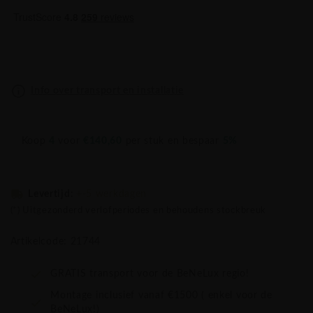
Info over transport en installatie
Koop
4
voor
€140,60
per stuk en bespaar
5%
Levertijd:
+-5 werkdagen
(*) Uitgezonderd verlofperiodes en behoudens stockbreuk
Artikelcode: 21744
GRATIS transport voor de BeNeLux regio!
Montage inclusief vanaf €1500 ( enkel voor de
BeNeLux!)