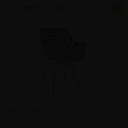
inrichten: verschillende soorten opbergkasten, bureaus,
Eerder bekeken producten
ergonomische bureaus, ladeblokken, vergadertafels en zelfs
bureaus met een aanbouwdressoir zijn beschikbaar.
Verder heeft Brand New Office onder het merk BNO ook tal
van zelf gecreëerde bureaustoelen, bezoekersstoelen,
vergaderstoelen of gewoon stoelen en bistrostoelen voor bij
u thuis, op kantoor of in de Horeca. Onze eetstoelen zijn ook
perfect inzetbaar voor de projectmarkt omdat ze de nodige
ergonomische vereisten hebben met het nodige design en
ook nog eens onklopbaar in prijs! De BNO stoelen,
vergaderstoelen en ergonomische bureaustoelen zijn zelfs
direct leverbaar binnen de 3-10 werkdagen. Onze
Isis design
bureaustoelen
,
Elliot directiestoelen
of
Elliot
vergaderstoelen
zijn de bestseller bij Brand New Office.
Chair Iron stoel
Bestel vandaag nog uw Officina kantoormeubilair en BNO
€148,00
stoelen en werk deze week nog in uw vernieuwde omgeving!