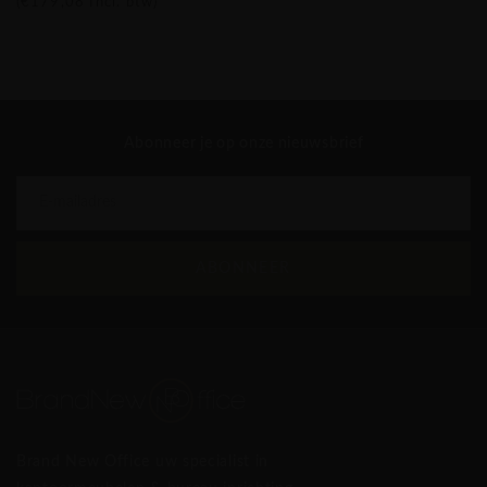
(
€179,08
Incl. btw)
BNO Chair Iron stoel
Abonneer je op onze nieuwsbrief
ABONNEER
Brand New Office uw specialist in