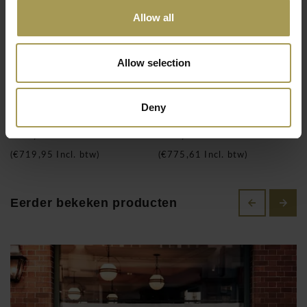
projectmarkt omdat ze de nodige ergonomische vereisten
Allow all
hebben met het nodige design. Bovendien zijn ze ook nog
onklopbaar in prijs! Bestel vandaag nog uw Officina
Allow selection
kantoormeubilair en BNO stoelen en werk deze week nog in
uw vernieuwde omgeving!
Ultra
Spoon chair
BNO Flipi klapstoel
Deny
vergaderstoel/bureaustoel
bureaustoel
€595,00
€641,00
(
€719,95
Incl. btw)
(
€775,61
Incl. btw)
Eerder bekeken producten