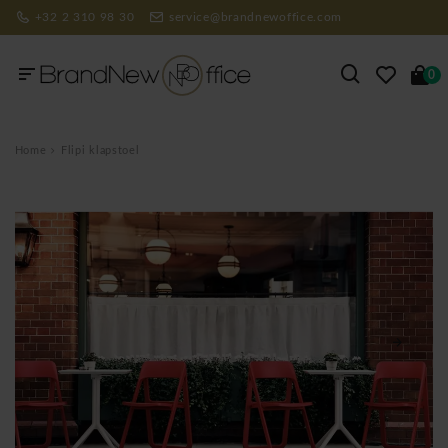
+32 2 310 98 30
service@brandnewoffice.com
0
Home
Flipi klapstoel