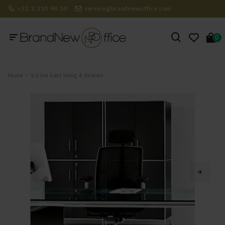
+32 2 310 98 30
service@brandnewoffice.com
0
Home
S-Line kast hoog 4 deuren