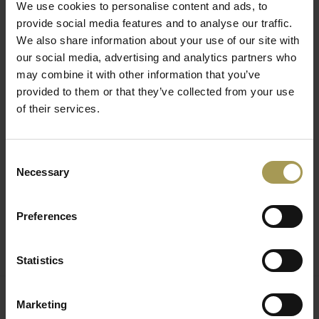
plaatsen.
We use cookies to personalise content and ads, to
provide social media features and to analyse our traffic.
Ontwerp:
Bosse Dauphin
We also share information about your use of our site with
Materiaal:
verchroomd stalen buis, melamine
our social media, advertising and analytics partners who
may combine it with other information that you’ve
Maten:
166h x 80,2b x 43d cm
provided to them or that they’ve collected from your use
Kleur:
aluzilver en zwart
of their services.
Consent
Necessary
Selection
Preferences
Statistics
Marketing
Gerelateerde producten