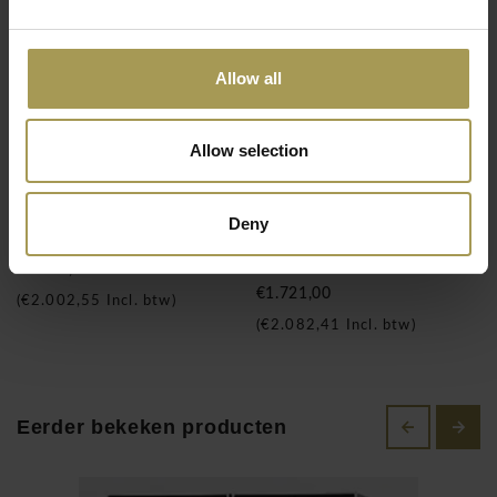
Allow all
Allow selection
Deny
S-Line kast hoog open
S-Line bureau van 180
en 200cm in glas
€1.655,00
€1.721,00
(
€2.002,55
Incl. btw)
(
€2.082,41
Incl. btw)
Eerder bekeken producten