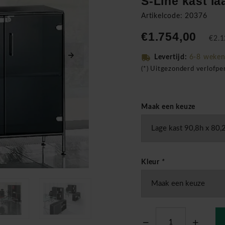
S-Line kast la
Artikelcode: 20376
€1.754,00
€2.1
Levertijd:
6-8 weke
(*) Uitgezonderd verlofp
Maak een keuze
Kleur
*