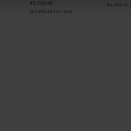
€1.728,00
(
€2.082,41
I
(
€2.090,88
Incl. btw)