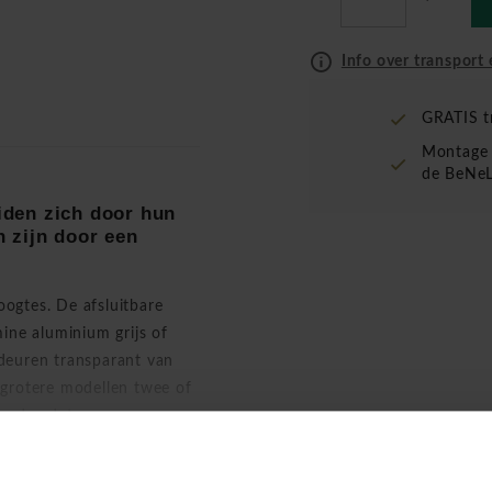
Info over transport 
GRATIS t
Montage 
de BeNeL
den zich door hun
 zijn door een
ogtes. De afsluitbare
ne aluminium grijs of
 deuren transparant van
 grotere modellen twee of
fstand zodat u uw mappen