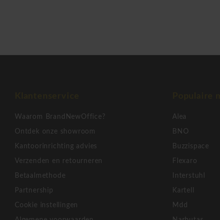
Klantenservice
Populaire 
Waarom BrandNewOffice?
Alea
Ontdek onze showroom
BNO
Kantoorinrichting advies
Buzzispace
Verzenden en retourneren
Flexaro
Betaalmethode
Interstuhl
Partnership
Kartell
Cookie instellingen
Mdd