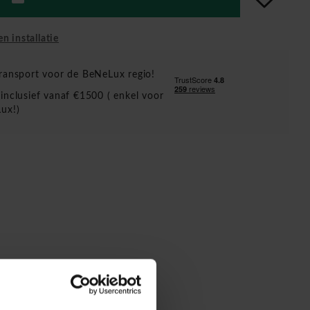
en installatie
ransport voor de BeNeLux regio!
inclusief vanaf €1500 ( enkel voor
ux!)