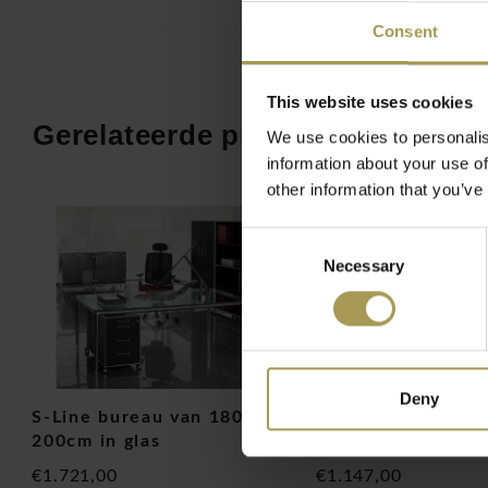
Ontwerp:
Bosse Dauphin
Consent
Materiaal:
verchroomd stalen buis, veiligheidsglas
Maten enkel :
90,8h x 80,2b x 43d cm
Maten dubbel:
90,8h x 158,8b x 43d cm
This website uses cookies
Kleur:
aluzilver en zwart
Gerelateerde producten
We use cookies to personalis
information about your use of
other information that you’ve
Consent
Necessary
Selection
Deny
S-Line bureau van 180 en
S-Line bureau van
200cm in glas
200cm in zwart m
€1.721,00
€1.147,00