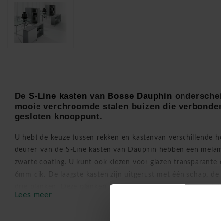
De
S-Line kasten
van
Bosse Dauphin
onderschei
mooie verchroomde stalen buizen die verbonden
gesloten knooppunt.
U hebt de keuze tussen rekken en kastenvan verschillende ho
deuren van de S-Line kasten van Dauphin hebben een melami
zwarte coating. U kunt ook kiezen voor glazen transparante
6mm dik. De laagste kasten zijn uitgerust met één schap, de
drie planken. Deze planken zijn verstelbaar in hoogte en a
Lees meer
op elke hoogte kan plaatsen.