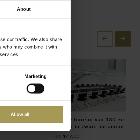
About
se our traffic. We also share
ers who may combine it with
 services.
Marketing
Allow all
reau van 180 en
S-Line bureau van 180 en
S
glas
200cm in zwart melamine
m
€1.147,00