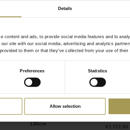
Details
e content and ads, to provide social media features and to analy
 our site with our social media, advertising and analytics partn
 provided to them or that they’ve collected from your use of their
Preferences
Statistics
Allow selection
 180 en
S-Line bureau of
S-Line bu
elamine
meetingtafel, vierkant
200cm in 
100cm
€1.721,00