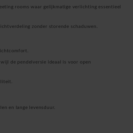
ting rooms waar gelijkmatige verlichting essentieel
 lichtverdeling zonder storende schaduwen.
lichtcomfort.
wijl de pendelversie ideaal is voor open
iteit.
en en lange levensduur.