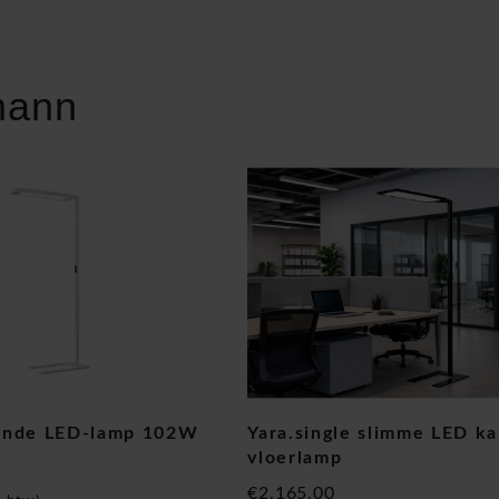
mann
ande LED-lamp 102W
Yara.single slimme LED k
vloerlamp
€2.165,00