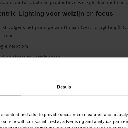
taan comfortabele en productieve werkplekken met een a
tric Lighting voor welzijn en focus
t volgens het principe van Human Centric Lighting (HCL)
oritme.
gie helpt om:
d en stress te verminderen
e en productiviteit te verhogen
ijke slaap-waakritme te ondersteunen
ne welzijn van medewerkers te verbeteren
Details
dmann bijzonder interessant voor bedrijven die invester
erde armaturen voor elke kantooromgev
e content and ads, to provide social media features and to analy
collectie omvat hoogwaardige oplossingen voor uiteenlo
 our site with our social media, advertising and analytics partn
le & YARA Twin