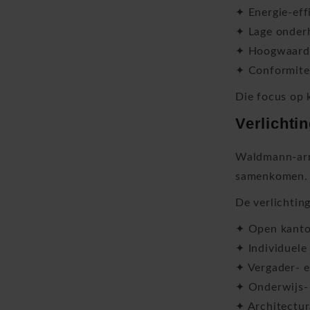
✦ Energie-eff
✦ Lage onder
✦ Hoogwaardi
✦ Conformitei
Die focus op 
Verlichti
Waldmann-arm
samenkomen.
De verlichtin
✦ Open kanto
✦ Individuele
✦ Vergader- e
✦ Onderwijs-
✦ Architectur