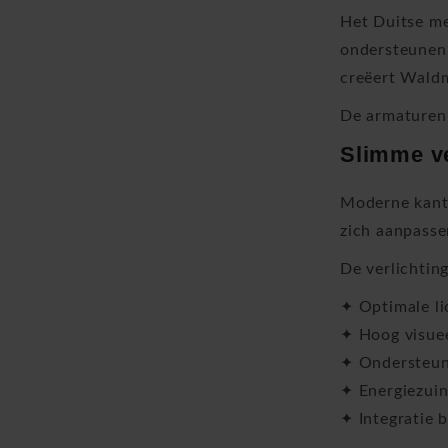
Het Duitse me
ondersteunen.
creëert Waldm
De armaturen 
Slimme ve
Moderne kanto
zich aanpasse
De verlichtin
✦ Optimale li
✦ Hoog visue
✦ Ondersteuni
✦ Energiezui
✦ Integratie 