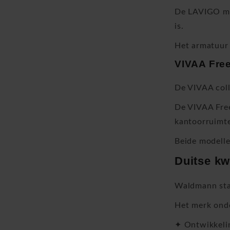
De LAVIGO mee
is.
Het armatuur 
VIVAA Fre
De VIVAA coll
De VIVAA Free
kantoorruimt
Beide modelle
Duitse kw
Waldmann sta
Het merk onde
✦ Ontwikkelin