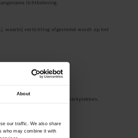
angename lichtbeleving.
, waarbij verlichting afgestemd wordt op het
About
en in wellbeing en duurzame werkplekken.
ing
se our traffic. We also share
pende toepassingen.
ers who may combine it with