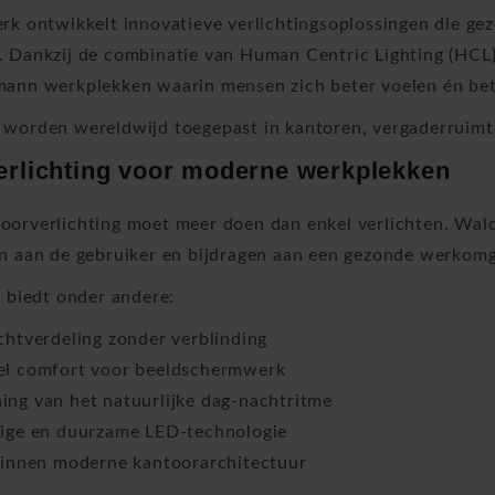
rk ontwikkelt innovatieve verlichtingsoplossingen die gez
 Dankzij de combinatie van Human Centric Lighting (HCL)
ann werkplekken waarin mensen zich beter voelen én bet
worden wereldwijd toegepast in kantoren, vergaderruimte
rlichting voor moderne werkplekken
orverlichting moet meer doen dan enkel verlichten. Waldm
n aan de gebruiker en bijdragen aan een gezonde werkomg
g biedt onder andere:
chtverdeling zonder verblinding
el comfort voor beeldschermwerk
ng van het natuurlijke dag-nachtritme
nige en duurzame LED-technologie
binnen moderne kantoorarchitectuur