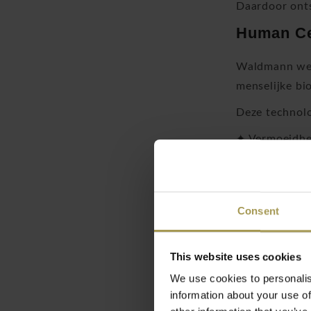
Daardoor onts
Human Cen
Waldmann werk
menselijke bi
Deze technolo
✦ Vermoeidhei
✦ Concentrati
✦ Het natuurl
✦ Het algeme
Consent
Dat maakt Wal
Geavance
This website uses cookies
We use cookies to personalis
De Waldmann 
information about your use of
YARA Sing