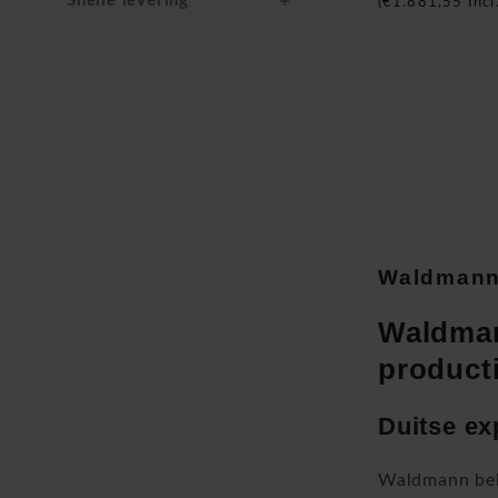
Snelle levering
(
€1.881,55
Incl
Waldman
Waldman
producti
Duitse ex
Waldmann beho