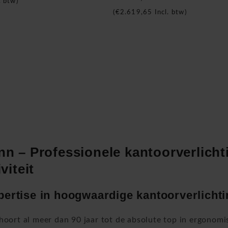
. btw)
(
€2.619,65
Incl. btw)
n
n – Professionele kantoorverlicht
viteit
pertise in hoogwaardige kantoorverlicht
ort al meer dan 90 jaar tot de absolute top in ergonomis