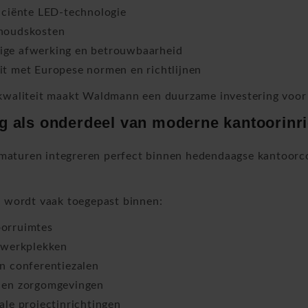
iciënte LED-technologie
houdskosten
ge afwerking en betrouwbaarheid
t met Europese normen en richtlijnen
kwaliteit maakt Waldmann een duurzame investering voor 
ng als onderdeel van moderne kantoorinri
aturen integreren perfect binnen hedendaagse kantoorco
g wordt vaak toegepast binnen:
orruimtes
 werkplekken
n conferentiezalen
 en zorgomgevingen
ale projectinrichtingen