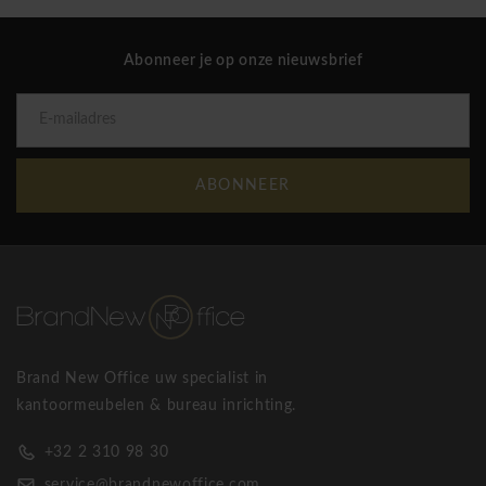
De LAVIGO maakt gebruik van energie-efficiënte LED-Light-
Abonneer je op onze nieuwsbrief
Engines volgens de Zhaga-standaard, waardoor ze
toekomstbestendig en onderhoudsvriendelijk is. De grote
voetplaatuitsnede zorgt voor een optimale positionering aan
het bureau. Met haar robuuste constructie in gelakte
staalbuis en kunststof is deze lamp geschikt voor intensief
ABONNEER
professioneel gebruik.
De lamp wordt voorgemonteerd geleverd; enkel de
eindmontage dient ter plaatse te gebeuren.
Waldmann LAVIGO staande LED-lamp
Brand New Office uw specialist in
kantoormeubelen & bureau inrichting.
+32 2 310 98 30
service@brandnewoffice.com