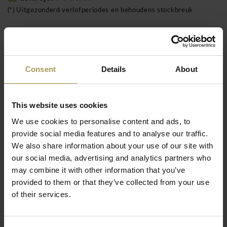
(*) Uitgezonderd verlofperiodes en behoudens stockbreuk
Artikelcode: 22342
GRATIS transport voor de BeNeLux regio!
Consent
Details
About
Montage inclusief vanaf €1500 ( enkel voor de
BeNeLux!)
This website uses cookies
We use cookies to personalise content and ads, to
De Waldmann LAVIGO staande LED-lamp is
provide social media features and to analyse our traffic.
ontwikkeld voor werkplekken waar de hoogste
We also share information about your use of our site with
eisen worden gesteld aan lichtkwaliteit,
energie-efficiëntie en ergonomie.
our social media, advertising and analytics partners who
may combine it with other information that you’ve
Ontwerp:
Waldmann
provided to them or that they’ve collected from your use
Materiaal: staalbuis, gelakt kunststof
of their services.
Technische kenmerken Lampvoet standvoet Energie-
efficiëntieklasse C (spectrum A tot G) Energieverbruik
Lees meer