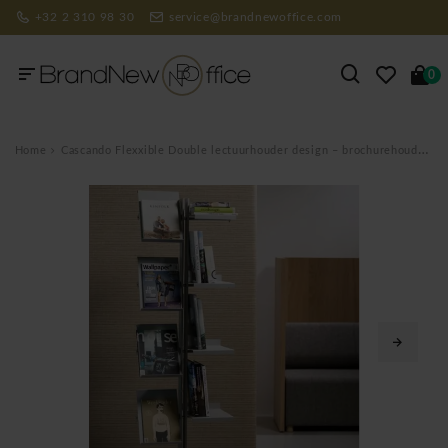
+32 2 310 98 30
service@brandnewoffice.com
0
Home
Cascando Flexxible Double lectuurhouder design – brochurehouder aluminium