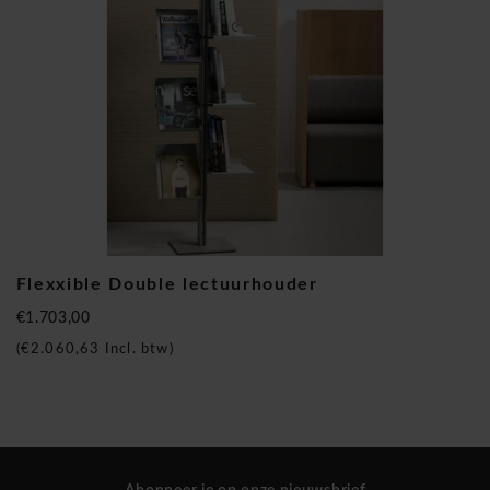
Duurzaamheid & kwaliteit
Robuuste constructie
Stabiele voet
Geschikt voor intensief gebruik
Merk positioning
Cascando
staat bekend om innovatieve en functionele
Flexxible Double lectuurhouder
designoplossingen voor moderne werk- en ontvangstruimtes.
€1.703,00
(
€2.060,63
Incl. btw)
Flexxible – presenteren met flexibiliteit
Strak en veelzijdig.
Ontworpen voor zichtbaarheid.
Dubbelzijdige presentatie