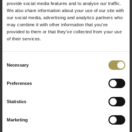
Design & functionaliteit
provide social media features and to analyse our traffic.
We also share information about your use of our site with
De Cascando Flexxible Double onderscheidt zich door zijn
our social media, advertising and analytics partners who
flexibele panelensysteem. De panelen kunnen zowel
may combine it with other information that you’ve
horizontaal als schuin worden geplaatst, waardoor de
provided to them or that they’ve collected from your use
lectuurhouder multifunctioneel inzetbaar is.
of their services.
De dubbele uitvoering biedt presentatie aan beide zijden, wat
zorgt voor maximale zichtbaarheid en efficiënt gebruik van
Consent
ruimte.
Necessary
Selection
Functionele kenmerken:
Preferences
Dubbele uitvoering met panelen aan beide zijden
Geschikt voor 4 tot 8 panelen
Panelen verstelbaar (horizontaal of schuin)
Statistics
Geschikt voor A4 brochures en magazines
Te gebruiken als brochurehouder én boekenrek
Marketing
Gerelateerde producten