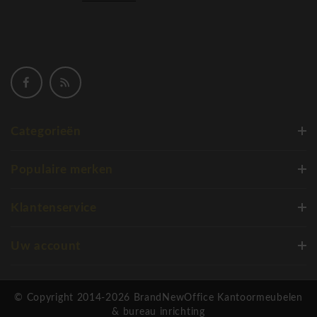
werkomgevingen. Cascando kent een dynamische,
internationaal georiënteerde bedrijfscultuur waarin
samenwerking, innovatie en vakmanschap de basis vormen
voor succes. Het merendeel van onze producten wordt
ontworpen met schroefverbindingen. Gebruikte materialen
zijn hierdoor aan het einde van de levenscyclus eenvoudig te
scheiden voor recycling.
Categorieën
Cascando Flexxible lectuurhouder Double
Populaire merken
Klantenservice
Uw account
© Copyright 2014-2026 BrandNewOffice Kantoormeubelen
& bureau inrichting