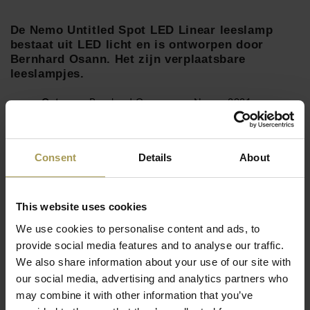
De Nemo Untitled Spot LED Linear leeslamp
bestaat uit LED licht en is ontworpen door
Bernhard Osann. Het zijn verplaatsbare
leeslampjes.
Ontwerp:
Bernhard Osann
voor Nemo,
2021
Materiaal:
geëxtrudeerd, mat zwart gelakt aluminium
met scharnierende armen.
Maten:
Zie foto bijlage
Consent
Details
About
Lees meer
Licht LED:
7W, 485lm (luminous output), 110-240V
Dimbaar
This website uses cookies
De slanke armatuurbehuizing is gemaakt van geëxtrudeerd,
We use cookies to personalise content and ads, to
mat zwart gelakt aluminium met scharnierende armen. Het
provide social media features and to analyse our traffic.
hoogtepunt van deze collectie is de lampkop, die naar
We also share information about your use of our site with
persoonlijke smaak kan worden geselecteerd. Een platte
our social media, advertising and analytics partners who
lampkop (lineair) is beschikbaar voor een bredere
may combine it with other information that you’ve
lichtverdeling of een compacte spot voor meer selectieve