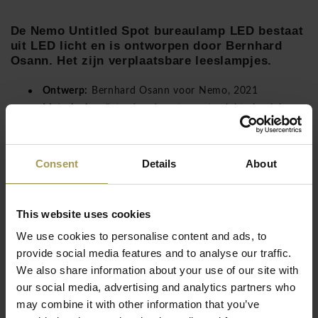
De Nemo Untitled Spot bureaulamp LED bestaat
uit LED licht en is ontworpen door Bernhard
Osann. Het zijn verplaatsbare leeslampjes.
Ontwerp:
Bernhard Osann
voor Nemo,
2021
Materiaal:
geëxtrudeerd, mat zwart gelakt aluminium
met scharnierende armen.
Maten:
Zie foto bijlage
Licht:
LED spot, 6,5W , 110-240V, 395lm
Consent
Details
About
Lees meer
Dimbaar
De slanke armatuurbehuizing is gemaakt van geëxtrudeerd,
This website uses cookies
mat zwart gelakt aluminium met scharnierende armen. Het
We use cookies to personalise content and ads, to
hoogtepunt van deze collectie is de lampkop, die naar
provide social media features and to analyse our traffic.
persoonlijke smaak kan worden geselecteerd. Een platte
We also share information about your use of our site with
lampkop (lineair) is beschikbaar voor een bredere
our social media, advertising and analytics partners who
lichtverdeling of een compacte spot voor meer selectieve
may combine it with other information that you’ve
verlichting.