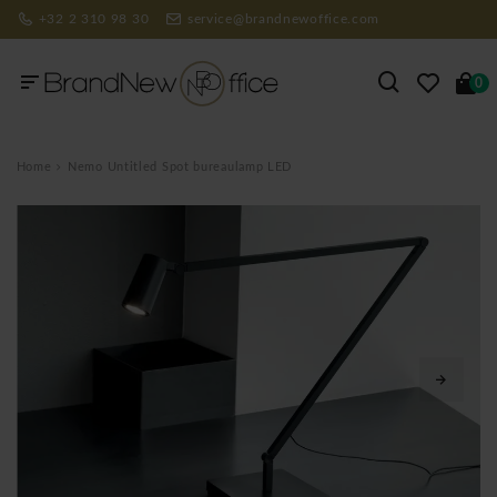
+32 2 310 98 30
service@brandnewoffice.com
0
Home
Nemo Untitled Spot bureaulamp LED