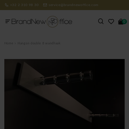
+32 2 310 98 30
service@brandnewoffice.com
0
Home
Hangon double 8 wandhaak