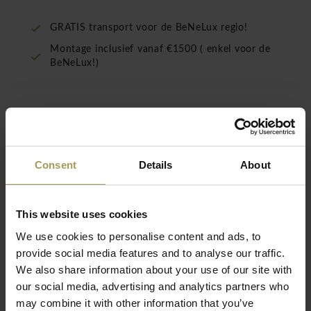
GRATIS transport voor de BeNeLux regio!
Montage inclusief vanaf €1500 ( enkel voor de
BeNeLux!)
De Cascando Hangon double 8 wandhaak is een
smaakvolle wandgarderobe voor een verzorgde
entree.
Consent
Details
About
Ontwerp:
Onno de Knegt
Maten:
8h x 75b x 19l cm
This website uses cookies
Materiaal:
Aluminium gepolijst
Winnaar:
Reddot design award
We use cookies to personalise content and ads, to
provide social media features and to analyse our traffic.
De dubbele garderobestang Hangon van Cascando is
Lees meer
We also share information about your use of our site with
voorzien van rillen. Het frame is steeds in gepolijst
our social media, advertising and analytics partners who
aluminium, in combinatie met een haak in gepolierd
may combine it with other information that you’ve
aluminium en zorgt voor een hoogwaardige uitstraling. De