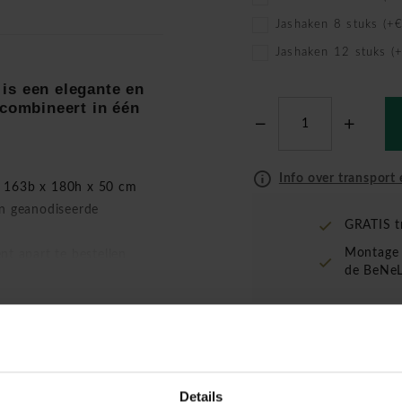
Jashaken 8 stuks (+
Jashaken 12 stuks (
is een elegante en
 combineert in één
Info over transport 
f 163b x 180h x 50 cm
n geanodiseerde
GRATIS t
Montage 
t apart te bestellen
de BeNeL
ert Bronwasser
, brengt
r systeem.
ige uitstraling, terwijl
fwerking. Dankzij de
be eenvoudig te
Details