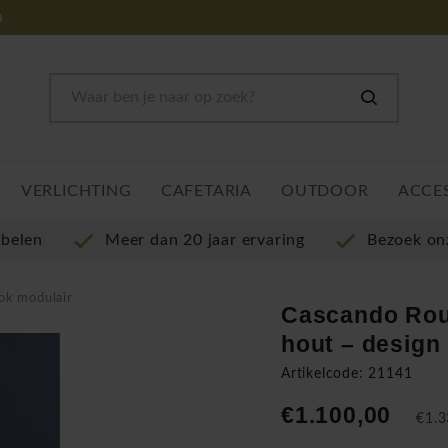
m
VERLICHTING
CAFETARIA
OUTDOOR
ACCE
ubelen
Meer dan 20 jaar ervaring
Bezoek o
ok modulair
Cascando Rou
hout – design
Artikelcode: 21141
€1.100,00
€1.3