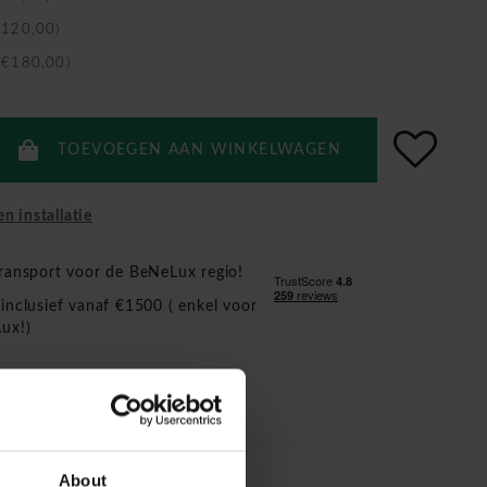
€120,00)
+€180,00)
TOEVOEGEN AAN WINKELWAGEN
en installatie
ransport voor de BeNeLux regio!
inclusief vanaf €1500 ( enkel voor
ux!)
About