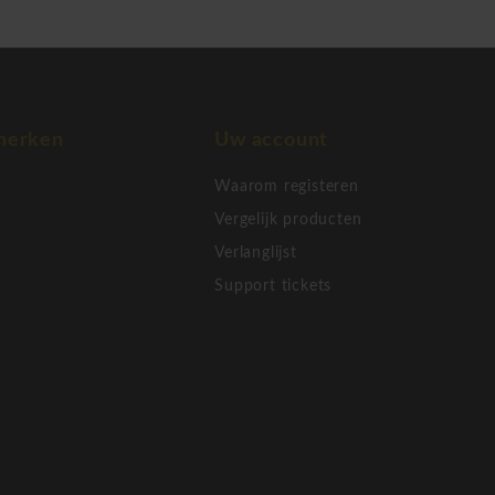
merken
Uw account
Waarom registeren
Vergelijk producten
Verlanglijst
Support tickets
exibiliteit en esthetiek