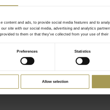
es en evenementen waar
r het modulaire karakter
e content and ads, to provide social media features and to analy
eerd met andere
 our site with our social media, advertising and analytics partn
 provided to them or that they’ve collected from your use of their
Preferences
Statistics
iciënte oplossing voor het
t kledinghangers of
nde
Sticks wandkapstok
Round20 A
Allow selection
€102,00
€862,00
(
€123,42
Incl. btw)
(
€1.043,02