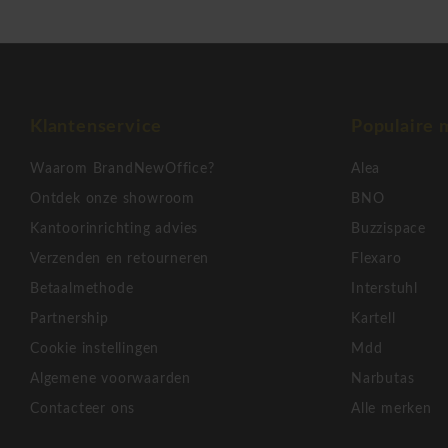
Extra informatie
Optioneel: kledinghangers en jashaken
Aanbouwelementen beschikbaar (79 / 119 / 159 cm)
Klantenservice
Populaire 
Volledig modulair uitbreidbaar
Waarom BrandNewOffice?
Alea
Ontdek onze showroom
BNO
Duurzaamheid & kwaliteit
Kantoorinrichting advies
Buzzispace
Robuuste constructie
Verzenden en retourneren
Flexaro
Hoogwaardige materialen
Betaalmethode
Interstuhl
Ontworpen voor intensief gebruik
Partnership
Kartell
Cookie instellingen
Mdd
Merk positioning
Algemene voorwaarden
Narbutas
Cascando
staat bekend om modulaire designoplossingen die fl
Contacteer ons
Alle merken
combineren in moderne werkruimtes.