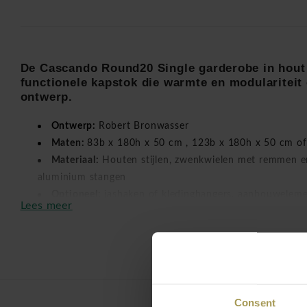
De Cascando Round20 Single garderobe in hout 
functionele kapstok die warmte en modulariteit
ontwerp.
Ontwerp:
Robert Bronwasser
Maten:
83b x 180h x 50 cm , 123b x 180h x 50 cm o
Materiaal:
Houten stijlen, zwenkwielen met remmen e
aluminium stangen
Optioneel:
jashaken of kledinghangers, aanbouwelemen
Lees meer
Deze uitvoering van de Round20-serie, ontworpen door
Rob
natuurlijke materialen samen met een flexibel en uitbreidbaa
De houten stijlen geven de garderobe een zachte en hoogwaard
de aluminium stangen zorgen voor een strakke en moderne a
verrijdbare basis met zwenkwielen en remmen is de gardero
Consent