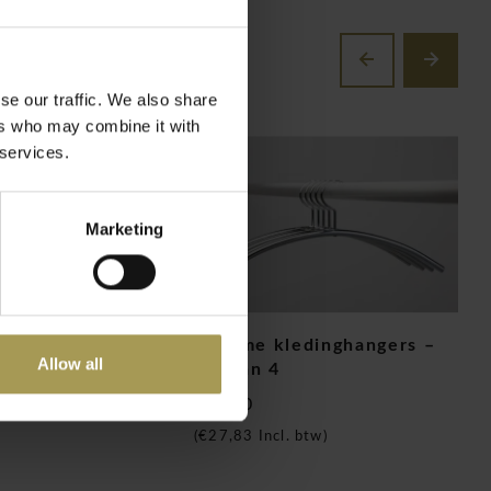
se our traffic. We also share
ers who may combine it with
 services.
Marketing
lu vestiaire
Chrome kledinghangers –
S
Allow all
set van 4
k
€23,00
€
Incl. btw)
(
€27,83
Incl. btw)
(