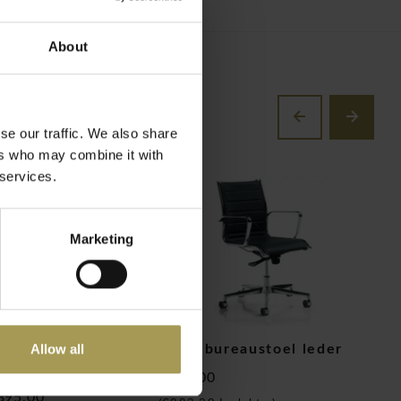
About
se our traffic. We also share
ers who may combine it with
 services.
Marketing
Allow all
ureaustoel met
Elliot bureaustoel leder
C
ng
€730,00
€
395,00