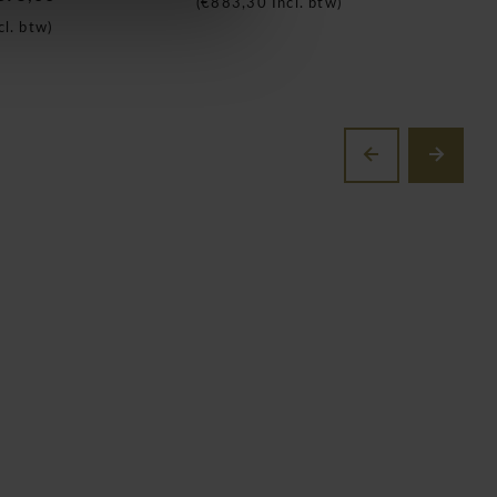
(
€883,30
Incl. btw)
(
cl. btw)