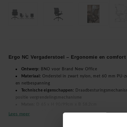
Ergo NC Vergaderstoel – Ergonomie en comfort 
Ontwerp:
BNO voor Brand New Office
Materiaal:
Onderstel in zwart nylon, met 60 mm PU-zw
en netbespanning
Technische eigenschappen:
Draadbesturingsmechanism
positie vergrendelingsmechanisme
Maten:
D 65 x H 90/99cm x B 58,2cm
Zitmaten:
48/58cm
Lees meer
Kleur:
Zwart
Universele wielen voor zowel harde als zachte onderg