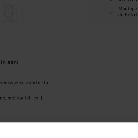
Montage 
de BeNeL
in één!
enkwielen, zwarte stof
e, met kantel- en 1
rond