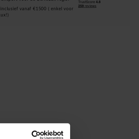
inclusief vanaf €1500 ( enkel voor
ux!)