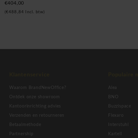
€404,00
(
€488,84
Incl. btw)
Klantenservice
Populaire 
Waarom BrandNewOffice?
Alea
Ontdek onze showroom
BNO
Kantoorinrichting advies
Buzzispace
Verzenden en retourneren
Flexaro
Betaalmethode
Interstuhl
Partnership
Kartell