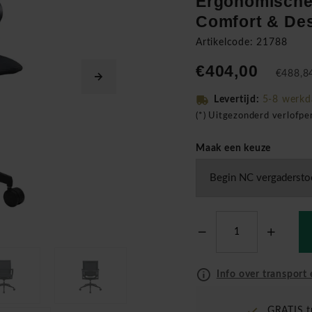
Ergonomische
Comfort & De
Artikelcode: 21788
€404,00
€488,84
Levertijd:
5-8 werkd
(*) Uitgezonderd verlofp
Maak een keuze
Info over transport 
GRATIS t