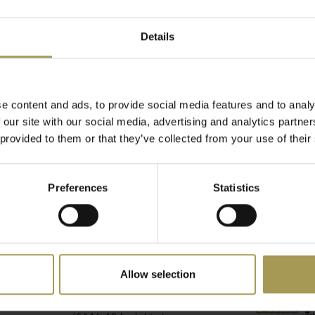
Details
 ontworpen voor wie
itting
, de
netbespanning
t deze stoel optimaal
e content and ads, to provide social media features and to analy
 our site with our social media, advertising and analytics partn
 provided to them or that they’ve collected from your use of their
Preferences
Statistics
Allow selection
l
Miami bureaustoel
Ergo 05 b
armleuni
€369,00
€
€425,00