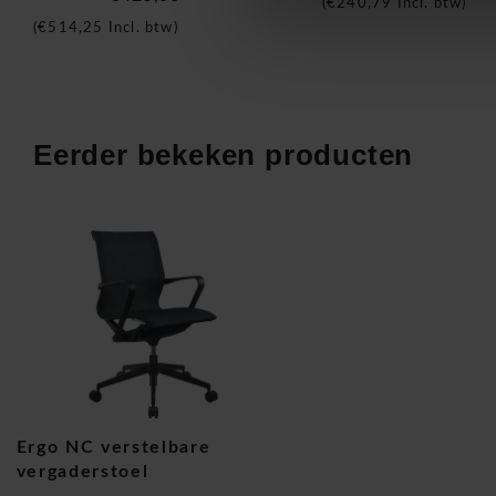
(
€240,79
Incl. btw)
De Ergo NC vergaderstoel is meer dan een gewone stoel. D
(
€514,25
Incl. btw)
zitconcept
blijft uw lichaam actief en voorkomt u rugklachte
vergaderingen of trainingen. De zwarte stof en het nylon on
voor een moderne, professionele uitstraling.
Direct leverbaar voor uw vergaderruimte
Eerder bekeken producten
Of u nu één stoel zoekt of een volledige vergaderruimte wilt
snel leverbaar
en beschikbaar in grote aantallen. Perfect voo
kwaliteit, comfort en duurzaamheid
.
Ergo NC verstelbare vergaderstoel
Ergo NC verstelbare
vergaderstoel