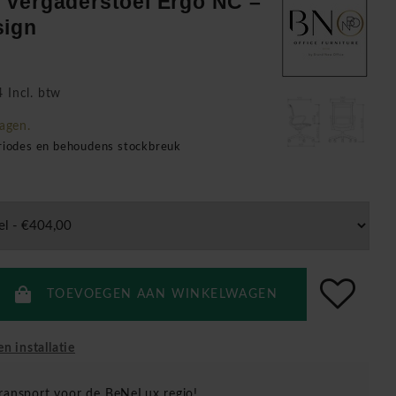
 vergaderstoel Ergo NC –
sign
 Incl. btw
agen.
eriodes en behoudens stockbreuk
TOEVOEGEN AAN WINKELWAGEN
en installatie
ransport voor de BeNeLux regio!