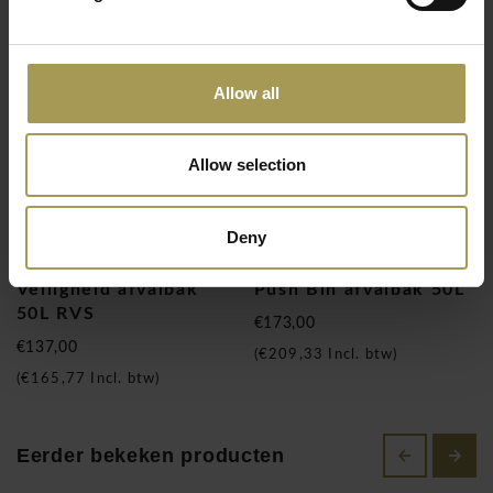
bijproducten die bestaan uit klassieke ontwerpen en lifestyle
producten. Zo voldoet Helit aan individuele verwachtingen en
Gerelateerde producten
wensen van de klant. Enkele Helit producten die u onder deze
Allow all
rubriek gaat terugvinden: veiligheidsafvalbakken, staande
asbakken, prullenmanden, pedaalemmers, push
bin's,
brievenbakjes, memobakjes, lectuurhouders,
Allow selection
visitekaartenhouders, pennenbakjes, bureau onderleggers,
muismatten en vele andere items. Helit Veiligheid afvalbak 15-
Deny
30L RVS
Veiligheid afvalbak
Push Bin afvalbak 50L
50L RVS
€173,00
€137,00
(
€209,33
Incl. btw)
(
€165,77
Incl. btw)
Eerder bekeken producten