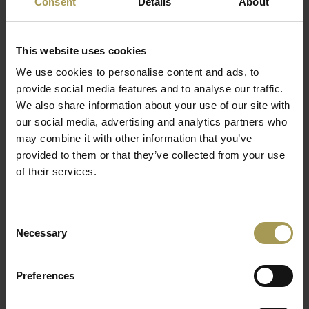
Consent
Details
About
inbegrepen). De tafellamp van Athene bestaat ook in een
hanglamp versie bij Brand New Office. Bovendien zijn deze
tafellampen op voorraad en kunnen die snel uitgeleverd
This website uses cookies
worden.
We use cookies to personalise content and ads, to
provide social media features and to analyse our traffic.
Ontwerp:
It's about RoMi
We also share information about your use of our site with
Maten:
7,5Ø x 10h cm
our social media, advertising and analytics partners who
Materiaal:
wit of zwart marmer
may combine it with other information that you’ve
Licht:
40W/E27
provided to them or that they’ve collected from your use
Reservelamp apart bestellen!
of their services.
Deze fabrikant is gevestigd in Nederland en staat bekend
voor haar design verlichting. Sinds 1993 maken ze zowel
Consent
kantoorverlichting, decoratieve verlichting voor thuis als
Necessary
Selection
design verlichting voor de HoReCa sector(Hotel-Restaurant-
Café). De inspiratie voor hun verlichting halen ze
hoofdzakelijk uit het stadsleven in Amsterdam, maar ook de
Preferences
natuur geeft hen enorm veel ideeën.