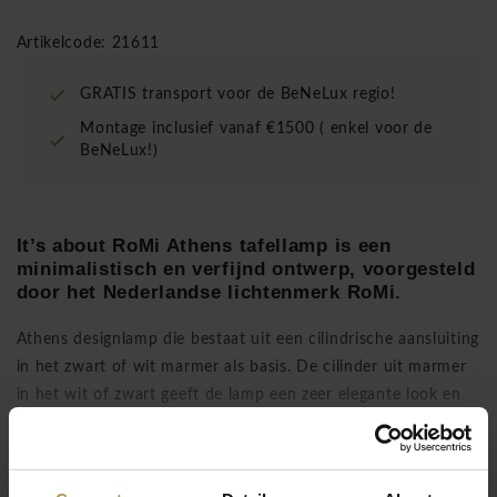
Artikelcode: 21611
GRATIS transport voor de BeNeLux regio!
Montage inclusief vanaf €1500 ( enkel voor de
BeNeLux!)
It’s about RoMi Athens tafellamp is een
minimalistisch en verfijnd ontwerp, voorgesteld
door het Nederlandse lichtenmerk RoMi.
Athens designlamp die bestaat uit een cilindrische aansluiting
in het zwart of wit marmer als basis. De cilinder uit marmer
in het wit of zwart geeft de lamp een zeer elegante look en
tijdloos design. Voeg er dan nog een design gloeilamp met
grote diameter aan toe met zichtbaar koolstoffilament voor
Lees meer
een warme en intieme uitstraling in uw interieur (lamp niet