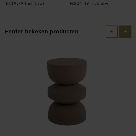
(
€119,79
Incl. btw)
(
€204,49
Incl. btw)
Wij van Kick creëren ons eigen design zijn elk seizoen druk
bezig met de ontwikkeling van de hipste producten. Onze
eetkamerstoelen laten zien dat hedendaagse trends, met net
Eerder bekeken producten
een andere Kick, zorgen voor de leukste trendy meubels . Bij
de ontwikkeling van onze meubels kijken we goed naar de
huidige kleuren, stoffen en materialen. Zo creëren we elke
keer een volledig uniek product voor een aantrekkelijke prijs.
Wij staan in direct contact met de ontwerpers en de
fabrikanten van onze Kick-spullen. Doordat we het op deze
manier doen, kunnen we de kosten lager houden en
daardoor is jouw item een stuk goedkoper! Kick is design
voor een geweldige prijs dus.
Kick Jon bijzettafel!