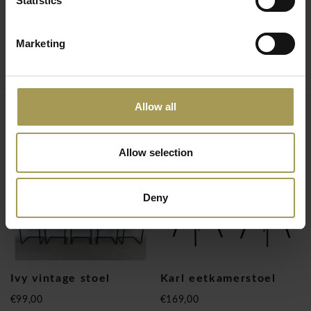
Statistics
Marketing
This is KICK
Kick Collection biedt originele designmeubelen aan van hoge
kwaliteit voor een eerlijke prijs! Kick collection biedt
Allow all
betaalbaar design uit eigen productie aan.
Gerelateerde producten
Deze doelbewuste benadering heeft geleid tot nieuwe,
Allow selection
innovatieve en kwalitatief geweldige interieurproducten. Kick
Collection past het principe toe van ‘betaalbaar design voor
Deny
thuis, op kantoor, hotelketen, cafés of restaurants’, waarbij
hoogstaand vakmanschap wordt toegepast op trendy
lifestyle artikelen. Dat zie je in onze collectie met het gebruik
van pure materialen en de nieuwste stoffen. Met de
ontwerpen van Kick heb je altijd een uniek stuk in huis!
Ivy vintage stoel
Karl eetkamerstoel
"OOG VOOR DESIGN,
€99,00
€169,00
CREATIE EN PRIJS"