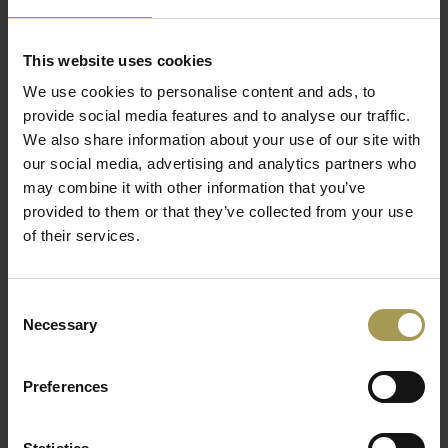
zijn ronde/cone voet staat hij stevig op de grond. Bijzettafel
Jon is verkrijgbaar in mangohout en zwart mangohout.
This website uses cookies
Kortom, Abel is met zijn stoere ontwerp een echte aanwinst
in ieder interieur!
We use cookies to personalise content and ads, to
provide social media features and to analyse our traffic.
Deze lage houten tafel is universeel
We also share information about your use of our site with
inzetbaar:
our social media, advertising and analytics partners who
may combine it with other information that you’ve
zowel op kantoor, een beurs, thuis of in uw Horeca-
provided to them or that they’ve collected from your use
zaak(hotel-restaurant-café). De Jon houten tafeltjes zijn
of their services.
nooit 100% gelijkaardig omdat ze van mangohout werden
gemaakt. Dus kan het zijn dat er wat ongelijkheden zijn in de
tafels.
Consent
Bovendien zijn deze lage bijzettafels op
Necessary
Selection
voorraad en kunnen ze snel uitgeleverd
worden.
Preferences