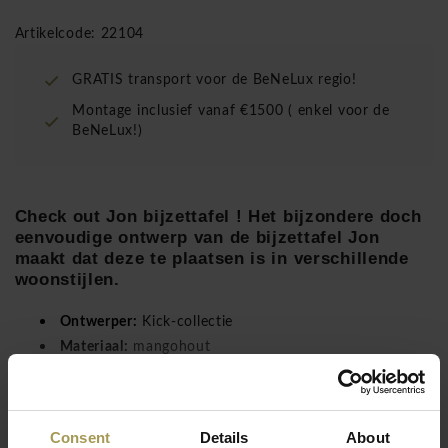
Artikelcode: 22104
GRATIS transport voor de BeNeLux regio!
Montage inclusief vanaf €1500 ( enkel voor de
BeNeLux!)
Check out Jon bijzettafel ! Het bijzondere doch
eenvoudige ontwerp van de bijzettafel Jon
maakt dat deze te plaatsen is in verschillende
woonstijlen.
Ontwerper:
Kick-collectie
Materiaal:
mangohout
Kleuren:
zie bijlage
Afmetingen:
Ø 30 x H 45cm
Lees meer
De bijzettafel is gemaakt van duurzaam mangohout en met
Consent
Details
About