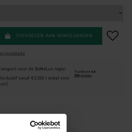
TOEVOEGEN AAN WINKELWAGEN
en installatie
ransport voor de BeNeLux regio!
inclusief vanaf €1500 ( enkel voor
ux!)