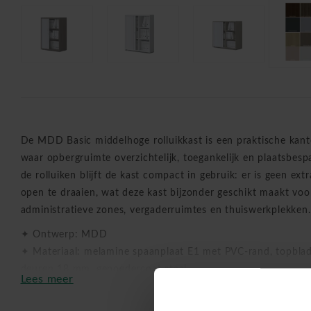
De MDD Basic middelhoge rolluikkast is een praktische kan
waar opbergruimte overzichtelijk, toegankelijk en plaatsbesp
de rolluiken blijft de kast compact in gebruik: er is geen ex
open te draaien, wat deze kast bijzonder geschikt maakt voo
administratieve zones, vergaderruimtes en thuiswerkplekken.
✦ Ontwerp: MDD
✦ Materiaal: melamine spaanplaat E1 met PVC-rand, topblad
deuren 18 mm, gepoedercoat staal
Lees meer
✦ Maten: 80, 100, 120 of 160 x 43 x 112 cm
✦ Kleur kast: verschillende melamine afwerkingen volgens st