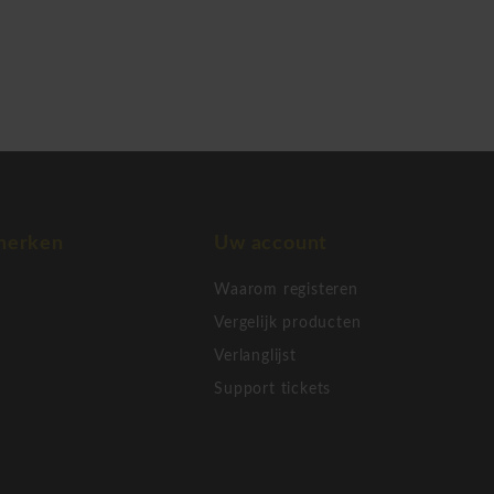
tst en meteen
merken
Uw account
Waarom registeren
Vergelijk producten
Verlanglijst
Support tickets