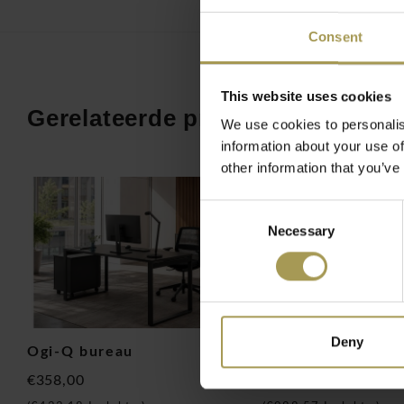
✦ Rolluiken: sluiten steeds van rechts naar links
Consent
✦ Levering: gratis levering, flatpacked
✦ Montage: professionele installatie in de BeNeLux gratis v
goederenwaarde
This website uses cookies
Gerelateerde producten
De Basic rolluikkast middel is ontworpen voor dagelijks gebr
We use cookies to personalis
kantooromgevingen. De hoogte van 112 cm maakt de kast la
information about your use of
dominant aanwezig te zijn, maar ruim genoeg om ordners, 
other information that you’ve
kantoorbenodigdheden en persoonlijke spullen overzichtelijk
beschikbare breedtes van 80, 100, 120 en 160 cm kan de k
Consent
afgestemd op de beschikbare ruimte.
Necessary
Selection
Het rolluiksysteem is een belangrijk voordeel in ruimtes waar 
rolluiken schuiven van rechts naar links en nemen tijdens he
in. Daardoor kan de kast dicht bij bureaus, wanden, doorg
worden geplaatst zonder dat de toegankelijkheid verloren ga
Deny
bijzonder bruikbaar in open kantoren, gedeelde werkplekke
Ogi-Q bureau
Basic rolluik kast
archiefzones.
€358,00
€817,00
De kast is opgebouwd uit melamine spaanplaat E1 met een sl