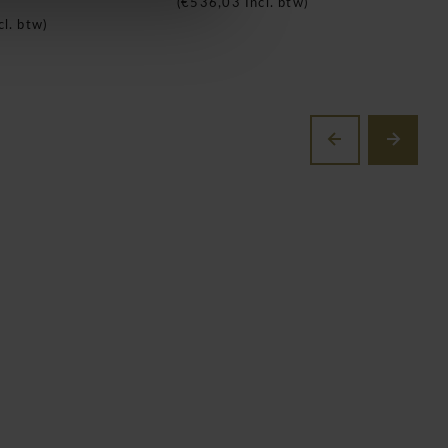
(
€536,03
Incl. btw)
(
cl. btw)