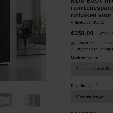
MDD Basic mid
ruimtebespare
rolluiken voo
Artikelcode: 20091
€658,00
€796,18
Levertijd:
15 werkd
(*) Uitgezonderd verlofp
Maak een keuze
Kleur lichaam
*