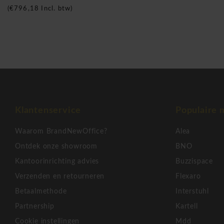
€1.500 netto goederenwaarde, zodat uw kast correct geplaa
(
€796,18
Incl. btw)
gebruiksklaar is.
Klik hier om meer producten van dit merk te ontdekken
Mdd Basic Rolluik kast middel
Klantenservice
Populaire 
Waarom BrandNewOffice?
Alea
Ontdek onze showroom
BNO
Kantoorinrichting advies
Buzzispace
Verzenden en retourneren
Flexaro
Betaalmethode
Interstuhl
Partnership
Kartell
Cookie instellingen
Mdd