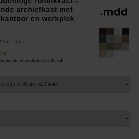
delhoge rolluikkast –
nde archiefkast met
r kantoor en werkplek
 Incl. btw
agen
eriodes en behoudens stockbreuk