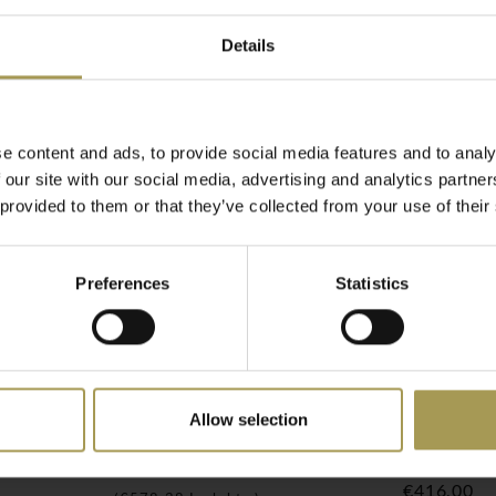
Details
anaf €1.500 netto
uik in professionele
e content and ads, to provide social media features and to analy
ag genoeg om niet te
 our site with our social media, advertising and analytics partn
documenten,
 provided to them or that they’ve collected from your use of their
 op te bergen. Door de
ast eenvoudig worden
Preferences
Statistics
efficiëntie telt. De
t openen geen extra plaats
angen of andere meubelen
at. Dit maakt de kast
Allow selection
n en compacte
 hoog
Basic rolluik kast laag
Basic Rol
laag
€478,00
€416,00
ijtvaste PVC-rand. Het