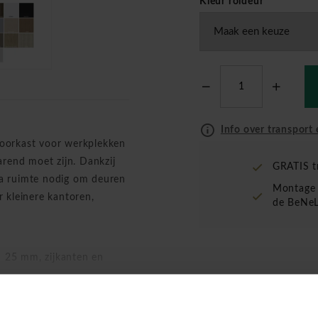
Kleur roldeur
*
Info over transport 
toorkast voor werkplekken
arend moet zijn. Dankzij
GRATIS t
tra ruimte nodig om deuren
Montage 
r kleinere kantoren,
de BeNeL
 25 mm, zijkanten en
alenkaart