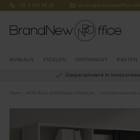
+32 2 310 98 30
service@brandnewoffice.co
BUREAUS
STOELEN
ONTVANGST
KASTEN
Gespecialiseerd in kantoorme
Home
MDD Basic middelhoge rolluikkast – ruimtebesparende archiefkast met ro