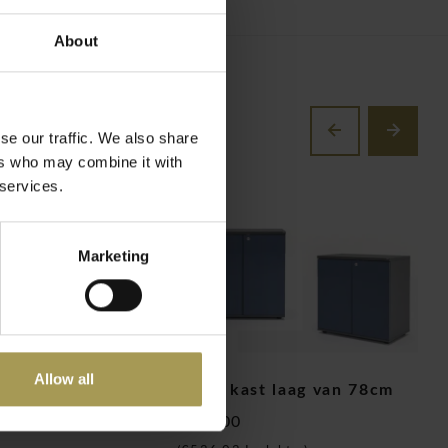
About
se our traffic. We also share
ers who may combine it with
 services.
Marketing
Allow all
deurkast breed
Color kast laag van 78cm
B
€443,00
€