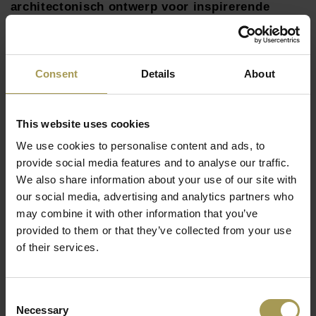
architectonisch ontwerp voor inspirerende
samenwerking!
Ontwerp:
Narbutas
Materiaal:
Plateau MFC (melamine) van 25 mm met
Consent
Details
About
ABS rand van 2 mm, afgeronde hoeken (R=2 mm).
Structuur met bovenblad in MFC, PET, gelast metalen
frame en basis in MFC. Verstelbare poten. Optie voor
This website uses cookies
Lees meer
kabeldoorvoer. MDF bekleed met HPL beschikbaar.
We use cookies to personalise content and ads, to
Maten:
6/8 personen: 200 x 120 cm, 240 x 120 cm,
provide social media features and to analyse our traffic.
280 x 120 cm
We also share information about your use of our site with
10/12 personen: 320 x 120 cm, 420 x 120 cm
our social media, advertising and analytics partners who
Kleur:
zie kleurenstalen bijlage
may combine it with other information that you’ve
Normen/test:
LST EN 15372:2017 (niveau 2), LST EN
provided to them or that they’ve collected from your use
1730:2012
of their services.
Duurzaamheid:
gedeeltelijk van post-consumer PET en
gemakkelijk recyclebaar
Consent
Optioneel:
kabeldoorgang tafelblad met
Necessary
Selection
stopcontacten(3 stuks)