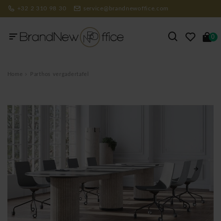
+32 2 310 98 30
service@brandnewoffice.com
0
Home
Parthos vergadertafel