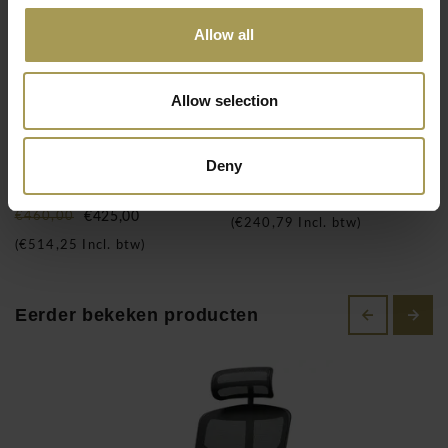
De 2D hoofdsteun is in hoogte verstelbaar (x2) en
Allow all
kantelbaar, waardoor je je nek optimaal kunt ondersteunen,
terwijl de 3D armleuningen volledig verstelbaar zijn om jouw
armen in de ideale positie te houden. De mesh zitting is in
Allow selection
hoogte verstelbaar en biedt een translation (voorwaartse
beweging) voor meer bewegingsvrijheid en comfort.
Ergo 05 bureaustoel
Atena bureaustoel
Deny
Het synchroonmechanisme van de stoel heeft drie posities
met hoofdsteun
€199,00
en biedt een handmatige spanningregeling, zodat je de stoel
€460,00
€425,00
(
€240,79
Incl. btw)
kunt aanpassen aan je lichaamsgewicht en zitvoorkeuren. De
(
€514,25
Incl. btw)
stoel beschikt ook over een multifunctioneel mechanisme
met een enkele hefboom waarmee je de hoogte, diepte en de
kanteling van de rugleuning eenvoudig kunt afstellen.
Eerder bekeken producten
De New Enjoy bureaustoel is gecertificeerd volgens de EN
1335 norm en wordt geleverd met een 5 jaar garantie, wat
de duurzaamheid en de hoge kwaliteit van het product
garandeert. Deze bureaustoel is een uitstekende keuze voor
wie op zoek is naar ergonomische ondersteuning,