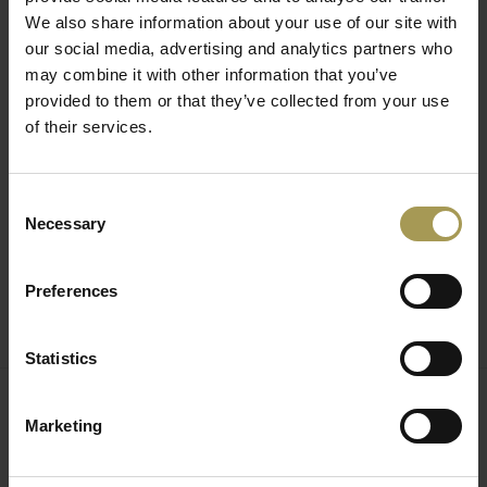
We also share information about your use of our site with
(hoogte, diepte en rugleuning kantelfuncties)
our social media, advertising and analytics partners who
Maten:
50b x 40 - 51h x 49d cm - Hoogte: 120-
may combine it with other information that you’ve
130cm
provided to them or that they’ve collected from your use
Materiaal:
stof, plastiek, nylon onderstel, netweefsel
of their services.
Optioneel:
wielen voor harde vloer
Wordt ongemonteerd geleverd
Snelle levering
Consent
Necessary
De New Enjoy ergonomische bureaustoel biedt een
Selection
uitstekende combinatie van comfort, ondersteuning en
verstelbaarheid, ideaal voor lange werkuren. Deze stoel is
Preferences
ontworpen met een hoog rugleuning, dat verstelbaar is in
vier posities om de rug en lendenen optimaal te
Statistics
ondersteunen. De geïntegreerde lendensteun is verstelbaar in
dichtheid via een kabelmechanisme, wat zorgt voor
persoonlijke ondersteuning van de onderrug. Het dossier is
Marketing
Gerelateerde producten
bekleed met ademende mesh voor extra ventilatie en
comfort.