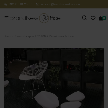
+32 2 310 98 30
service@brandnewoffice.com
0
Home
Stones lampen 207-208-215 ook voor buiten