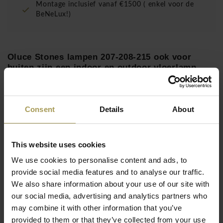
Montage inclusief vanaf €1500 ( enkel voor de
BeNeLux!)
Oluce Stones lampen 207-208-215 ook voor
buiten zijn een indoor en outdoor vloerlamp
ontworpen door het duo Laudani & Romanelli
voor de Italiaanse lamp fabrikant Oluce in 2002.
Consent
Details
About
Ontwerp: Laudani & Romanelli
in 2002 voor Oluce
Maten:
27x28 cmx15d, 42x30cmx20d, 63x45x30d
Materiaal:
polyethyleen
This website uses cookies
Licht:
1x max 8W(E27) LED
Model 207
, 1x max
Lees meer
15W(E27) LED
Model 208 en 215
We use cookies to personalise content and ads, to
provide social media features and to analyse our traffic.
Inclusief lichtbron
We also share information about your use of our site with
Zowel binnen als buitengebruik
our social media, advertising and analytics partners who
Enkelvoud of in combinatie met andere maten van de Stones
may combine it with other information that you’ve
design lamp zorgen ze voor een gezellige en ontspannen
provided to them or that they’ve collected from your use