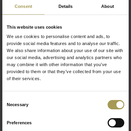
te steken.
Consent
Details
About
Ontwerp:
Daifuku Designs voor Carpyen
Maten:
Lite cube:
43h x 50b x 50d cm,
Lite box:
32h x 90b x
This website uses cookies
90d cm,
We use cookies to personalise content and ads, to
Materiaal:
polyetheleen
provide social media features and to analyse our traffic.
Licht:
Lite cube:
1x7W E-27
, Lite box:
4x7W E-27
We also share information about your use of our site with
9m kabel en reservelamp inclusief
our social media, advertising and analytics partners who
may combine it with other information that you’ve
Wij bellen u graag op voor meer informatie omtrent dit artikel.
provided to them or that they’ve collected from your use
Klik op onderstaand icoon en laat uw gegevens achter via e-
of their services.
mail.
Antonio Carpintero, Encarnación Celdran en Roberto
Consent
Necessary
Selection
Carpintero, drie namen dat concrete betekenis te geven aan
het baskische lichtmerk uit Barcelona: Carpyen. Een merk
dat sinds 1948 een pionier is in de creatie van
Preferences
verlichtingselementen en door de jaren heen een echte