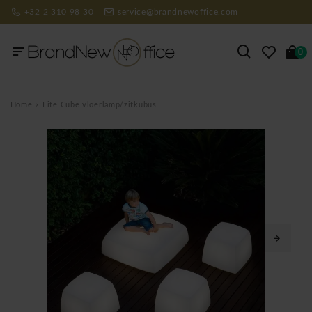
+32 2 310 98 30
service@brandnewoffice.com
0
Home
Lite Cube vloerlamp/zitkubus