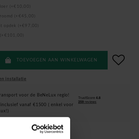
loer (+€10,00)
hroomd (+€45,00)
t opdek (+€97,00)
 (+€101,00)
TOEVOEGEN AAN WINKELWAGEN
en installatie
ransport voor de BeNeLux regio!
inclusief vanaf €1500 ( enkel voor
ux!)