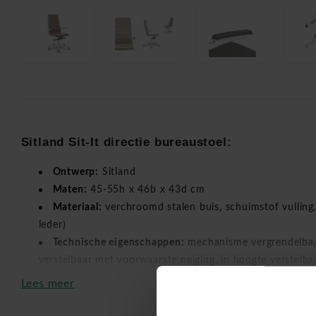
Sitland Sit-It directie bureaustoel:
Ontwerp:
Sitland
Maten:
45-55h x 46b x 43d cm
Materiaal:
verchroomd stalen buis, schuimstof vulling
leder)
Technische eigenschappen:
mechanisme vergrendelbaar
verstelbaar met voorwaarste neiging, in hoogte verstelbaa
Optioneel:
wielen voor harde vloer, verchroomde desi
Lees meer
zacht opdek, voetkruis in chroom.
Makkelijke montage