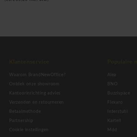
kantoormeubelen en
esthetische
producten met een onweers
Bovendien produceren ze kantoormeubelen die aandacht en r
hebben op het gebied van eco-compatibiliteit. Dit italiaanse
in ergonomische bureaustoelen, directie bureaustoelen, zet
ontvangstruimte, akoestische zitoplossingen, vergaderstoele
nog veel meer. Sitland is een geliefd merk bij het publiek di
speciale design toets willen geven! Brand New Office is offi
voor de BeNeLux.
Klantenservice
Populaire 
Sit-It directie bureaustoel
Waarom BrandNewOffice?
Alea
Ontdek onze showroom
BNO
Kantoorinrichting advies
Buzzispace
Verzenden en retourneren
Flexaro
Betaalmethode
Interstuhl
Partnership
Kartell
Cookie instellingen
Mdd