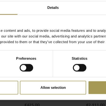
Details
 managers binnen uw
n is het niet vreemd dat
 en luxe stoelen ook
e content and ads, to provide social media features and to analy
gement- en vergaderversie,
 our site with our social media, advertising and analytics partn
ens, gemaakt met
 provided to them or that they’ve collected from your use of their
euningen integreert
Preferences
Statistics
n zijn klassieke vorm
austoel is een echt
Classic en Ice met zijn
estikte naden, kortom:
Allow selection
iestoel in
Torno directiestoel, Skai
Giroflex 
e waarvan de hellingshoek
leder
leder
 Sit-it Classic
€425,00
€2.911,00