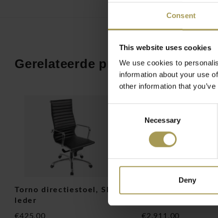
Consent
Directiestoelen worden vaak gebruikt door de directeur of
organisatie. Door de uitstraling van de Sitland directiestoele
andere collega’s uit de organisatie deze mooie bureaustoelen
This website uses cookies
willen aanschaffen.
Gerelateerde producten
We use cookies to personalis
Een kantoorklassieker, verkrijgbaar in de uitvoerende, mana
information about your use of
die onberispelijk comfort biedt dankzij de gewatteerde kuss
other information that you’ve
verschillende dichtheden. Het elegante ontwerp van de arml
perfect met de zitting en kenmerkt de hele collectie.
Consent
Necessary
Selection
Verfijnd design en zitcomfort: de bureaustoel i
is de Sit-it bureaustoel van Sitland. Deze ergonomische bure
alternatief voor andere grote successen van Sitland zoals de 
opvallende chromen details, zitting en rugleuning met doorg
klassiek, prachtig gestoffeerd en ongelooflijk comfortabel.
Deny
n
Torno directiestoel, Skai
Giroflex 64 direct
De Sit-It directie bureaustoel met zijn basculant mechanism
leder
leder
naar voor geschoven kan worden voor een optimale zitpositie.
€425,00
€2.911,00