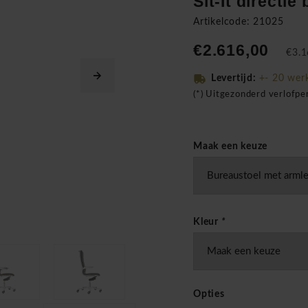
Sit-It directie
Artikelcode: 21025
€2.616,00
€3.1
Levertijd:
+- 20 wer
(*) Uitgezonderd verlofp
Maak een keuze
Kleur
*
Opties