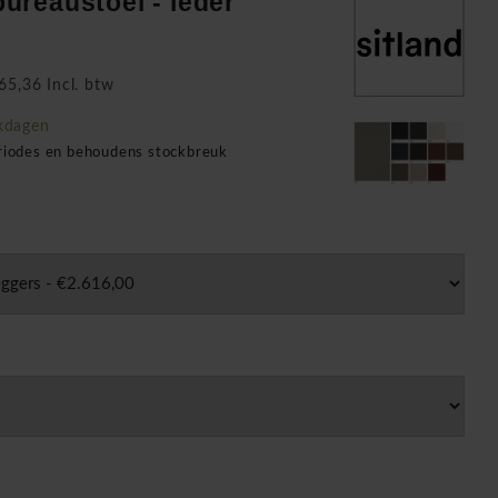
 bureaustoel - leder
65,36 Incl. btw
kdagen
eriodes en behoudens stockbreuk