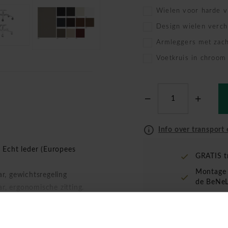
Wielen voor harde v
Design wielen verc
Armleggers met zach
Voetkruis in chroom
Info over transport 
. Echt leder (Europees
GRATIS t
Montage 
, gewichtsregeling
de BeNeL
r, ergonomische zitting.
gn wielen, armleggers met