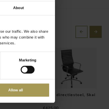
About
se our traffic. We also share
ers who may combine it with
 services.
Marketing
Allow all
64 directiestoel in
Torno directiestoel, Skai
G
leder
l
€425,00
€