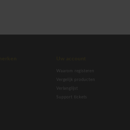
taanbaar design!
espect voor het milieu
 Topmerk is gespecialiseerd
els en canapées voor uw
n of conferentiestoelen en
e hun kantoorinrichting een
ciële verdeler van het merk
merken
Uw account
Waarom registeren
Vergelijk producten
Verlanglijst
Support tickets