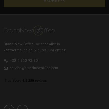
ABONNEER
meubels. Enkele Thonet Klassiekers zijn: Thonet S285
bureaus, S1123 bistrotafel, S32 sledestoel, S64 sledestoel,
B97 bijzettafel en nog veel meer...210, 209M, 209P, 209R,
210R stoel met gevlochten rieten zitting
Thonet 210R stoel met gevlochten rieten zitting
Brand New Office uw specialist in
kantoormeubelen & bureau inrichting.
+32 2 310 98 30
service@brandnewoffice.com