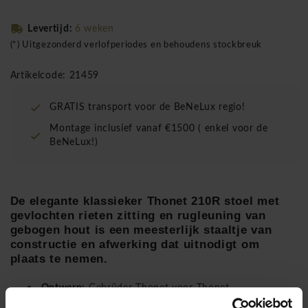
Levertijd:
6 weken
(*) Uitgezonderd verlofperiodes en behoudens stockbreuk
Artikelcode: 21459
GRATIS transport voor de BeNeLux regio!
Montage inclusief vanaf €1500 ( enkel voor de
BeNeLux!)
De elegante klassieker Thonet 210R stoel met
gevlochten rieten zitting en rugleuning van
gebogen hout is een meesterlijk staaltje van
constructie en afwerking dat uitnodigt om
plaats te nemen.
Ontwerp:
Gebrüder Thonet voor Thonet
Materiaal:
Frame van gebogen hout, zitting en rug van