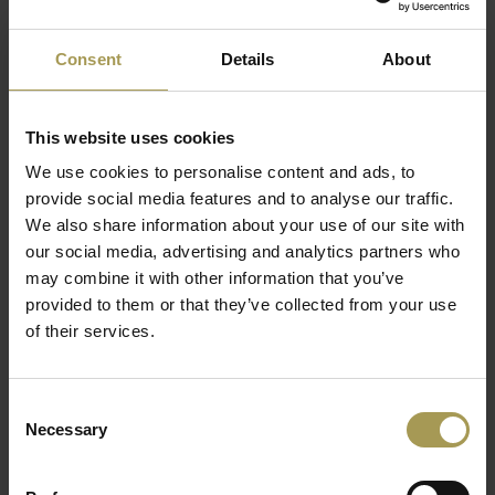
gevlochten riet
Lees meer
Maten:
h70 x b54 x d57cm
Consent
Details
About
Zithoogte:
46cm
Deze design stoel is beschikbaar met een zitting en
This website uses cookies
rugleuning in vlechtwerk van riet. De beugel die tegelijkertijd
We use cookies to personalise content and ads, to
als rug- en armleuning fungeert, bestaat uit één stuk in vorm
provide social media features and to analyse our traffic.
gebogen massief beukenhout. Net als stoel nr. 214, het
We also share information about your use of our site with
allereerste model van gebogen hout, bestaat ook stoel 210
our social media, advertising and analytics partners who
uit slechts zes onderdelen. Door de esthetische reductie in
may combine it with other information that you’ve
combinatie met de organische vormgeving doet de stoel
provided to them or that they’ve collected from your use
bijna aan een sculptuur denken. De Zwitserse architect Le
of their services.
Corbusier was laaiend enthousiast en zette de stoel in veel
van zijn gebouwen neer, onder andere in 1927 in de
Weißenhofsiedlung, een woonwijk in het Duitse Stuttgart. Hij
Consent
vond dat "... deze stoel een adellijke uitstraling heeft". De
Necessary
Selection
stoel wordt geproduceerd in de fabriek in het Duitse
Frankenberg. Deze Thonet 210R stoel met rieten zitting is