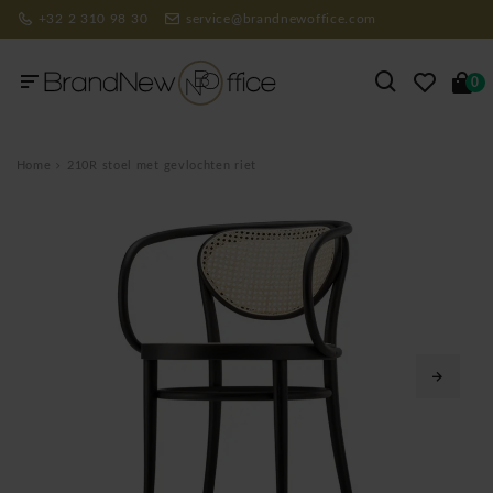
+32 2 310 98 30
service@brandnewoffice.com
0
Home
210R stoel met gevlochten riet