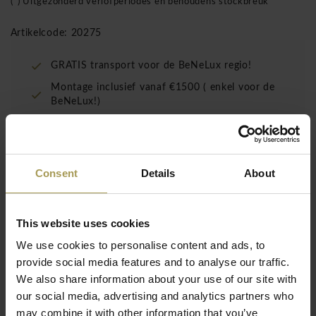
(*) Uitgezonderd verlofperiodes en behoudens stockbreuk
Artikelcode: 20275
GRATIS transport voor de BeNeLux regio!
Montage inclusief vanaf €1500 ( enkel voor de
BeNeLux!)
De Bisley ladeblokken met hangmappen komen tegemoet
Consent
Details
About
aan budgettaire beperkingen zonder daarbij de voorliefde
voor zuivere lijnen van gewaarborgde kwaliteit uit het oog te
verzliezen. De Bisley monoblok uit één stuk werd vervaardigd
This website uses cookies
uit gebogen staalplaat en kan afgelsoten worden.
We use cookies to personalise content and ads, to
De ladeblokken "Note" met handgrepen aan de zijkant zijn
provide social media features and to analyse our traffic.
direct uit voorraad leverbaar. Verder hebben de monoblok
We also share information about your use of our site with
ladeblokken een centrale vergrendeling en en algemeen slot
our social media, advertising and analytics partners who
Lees meer
voor gebruik van een loper, met twee genummerde en
may combine it with other information that you’ve