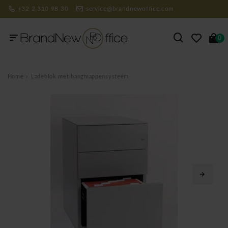
+32 2 310 98 30
service@brandnewoffice.com
0
Home
Ladeblok met hangmappensysteem