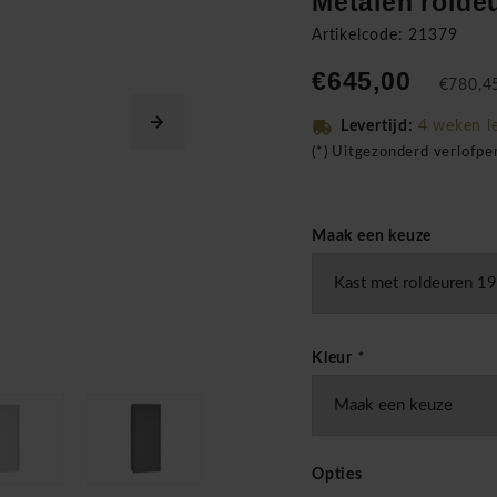
Metalen rolde
Artikelcode: 21379
€645,00
€780,45
Levertijd:
4 weken l
(*) Uitgezonderd verlofp
Maak een keuze
Kleur
*
Opties