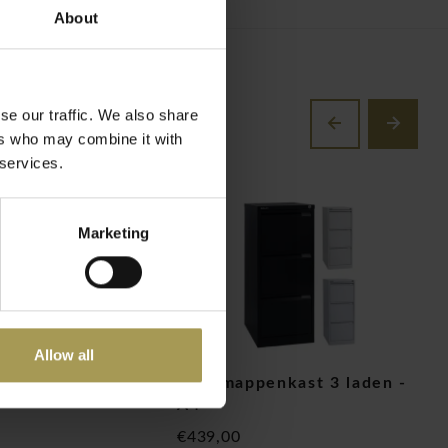
About
se our traffic. We also share
ers who may combine it with
 services.
Marketing
Allow all
roldeurkast 163cm
Hangmappenkast 3 laden -
D
A4
h
€439,00
€