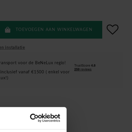
TOEVOEGEN AAN WINKELWAGEN
en installatie
ransport voor de BeNeLux regio!
inclusief vanaf €1500 ( enkel voor
ux!)