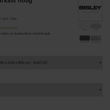
urkast hoog
 Incl. btw
evertermijn
eriodes en behoudens stockbreuk