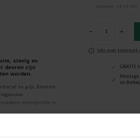
Legplank (+€19,00)
Info over transport 
uim, stevig en
t deuren zijn
GRATIS t
oten worden.
Montage 
de BeNeL
ntraciet en grijs. Binnenin
 legplanken
aanpasbare opbergruimte in
t klapdeuren of roldeuren,
len hoge kast met
nvraag kunt u over andere