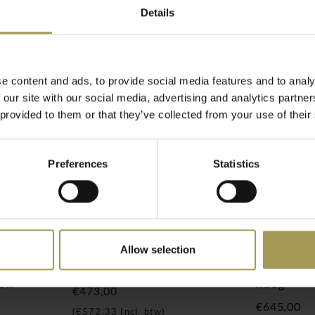
Details
e content and ads, to provide social media features and to analy
 our site with our social media, advertising and analytics partn
 provided to them or that they’ve collected from your use of their
is een van de grootste
lang wordt de naam van
Preferences
Statistics
de traditie geassocieerd
en technologische
amische manier om van uw
één van de grootste
rtiment bestaat uit
Allow selection
el uit voorraad kunnen
en,
Roldeurkast 103cm
Metalen 
den
hoog
€473,00
kast, een archiefkast voor
€645,00
(
€572,33
Incl. btw)