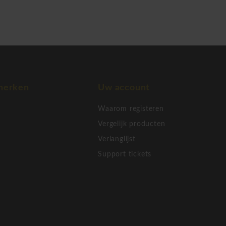
 werden talloze keren
 want Bisley was, is en
tse bedrijf professionele,
lek. U kunt blijvend
merken
Uw account
Waarom registeren
Vergelijk producten
Verlanglijst
Support tickets