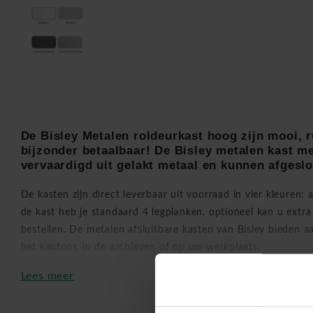
De Bisley Metalen roldeurkast hoog zijn mooi, r
bijzonder betaalbaar! De Bisley metalen kast me
vervaardigd uit gelakt metaal en kunnen afgesl
De kasten zijn direct leverbaar uit voorraad in vier kleuren: a
de kast heb je standaard 4 legplanken, optioneel kan u extra
bestellen. De metalen afsluitbare kasten van Bisley bieden 
het kantoor, in de archieven of op uw werkplaats.
U hebt de keuze tussen de hoge metalen afsluitbare kast me
Lees meer
maar ook tussen een lage en compacte kast. De Bisley meta
roldeur horen kwalitatief tot de beste archiefkasten. Op aa