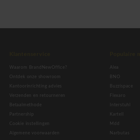
Zij wensen het volgende te benadrukken: Onze opbergkasten
gekopieerd door de concurrentie. Helaas allemaal tevergeefs,
blijft het origineel. De experts weten dat het traditionele Bri
individuele en onnavolgbare oplossingen biedt voor de werkp
rekenen op de"expert in staal".
Bisley Metalen roldeurkast hoog
Klantenservice
Populaire 
Waarom BrandNewOffice?
Alea
Ontdek onze showroom
BNO
Kantoorinrichting advies
Buzzispace
Verzenden en retourneren
Flexaro
Betaalmethode
Interstuhl
Partnership
Kartell
Cookie instellingen
Mdd
Algemene voorwaarden
Narbutas